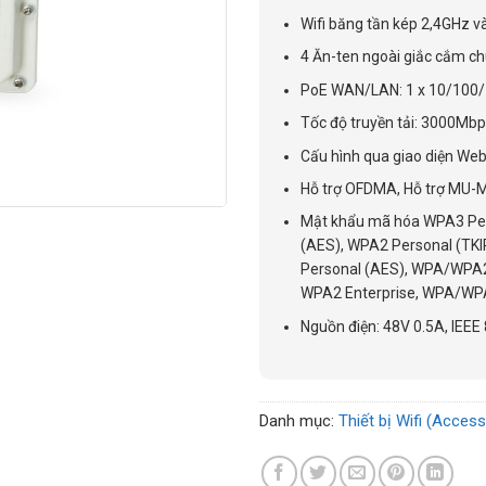
Wifi băng tần kép 2,4GHz v
4 Ăn-ten ngoài giắc cắm c
PoE WAN/LAN: 1 x 10/100
Tốc độ truyền tải: 3000M
Cấu hình qua giao diện Web
Hỗ trợ OFDMA, Hỗ trợ MU-MI
Mật khẩu mã hóa WPA3 Pe
(AES), WPA2 Personal (TK
Personal (AES), WPA/WPA2
WPA2 Enterprise, WPA/WPA
Nguồn điện: 48V 0.5A, IEEE
Danh mục:
Thiết bị Wifi (Access