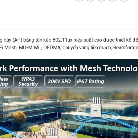
y (AP) băng tần kép 802.11ax hiệu suất cao được thiết kế để c
Wi-Fi Mesh, MU-MIMO, OFDMA, Chuyển vùng liền mạch, Beamformin