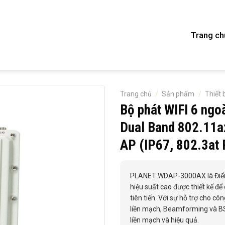
Trang ch
Trang chủ
/
Sản phẩm
/
Thiết 
Bộ phát WIFI 6 ng
Dual Band 802.11a
AP (IP67, 802.3at 
PLANET WDAP-3000AX là Điểm 
hiệu suất cao được thiết kế để
tiên tiến. Với sự hỗ trợ cho
liền mạch, Beamforming và BS
liền mạch và hiệu quả.