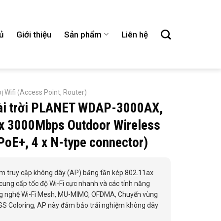
ủ
Giới thiệu
Sản phẩm
Liên hệ
bị Wifi (Access Point, Router)
oài trời PLANET WDAP-3000AX,
x 3000Mbps Outdoor Wireless
PoE+, 4 x N-type connector)
truy cập không dây (AP) băng tần kép 802.11ax
 cung cấp tốc độ Wi-Fi cực nhanh và các tính năng
 công nghệ Wi-Fi Mesh, MU-MIMO, OFDMA, Chuyển vùng
S Coloring, AP này đảm bảo trải nghiệm không dây