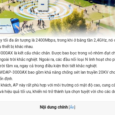
y tối đa ấn tượng là 2400Mbps, trong khi ở băng tần 2,4GHz, n
thiết bị khác nhau.
000AX là kết cấu chắc chắn. Được bao bọc trong vỏ nhôm đạt ch
goài trời khắc nghiệt. Ngoài ra, các đầu nối loại N linh hoạt cho 
i tầm xa, ngay cả trong điều kiện thời tiết khắc nghiệt.
WDAP-3000AX bao gồm khả năng chống sét lan truyền 20KV cho cá
ổn định.
 khách, AP này rất phù hợp với môi trường có mật độ cao, cung c
 hiệu quả tối ưu, khiến nó trở thành lựa chọn tuyệt vời cho các 
Nội dung chính
[
Ẩn
]