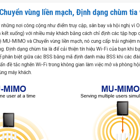
huyển vùng liền mạch, Định dạng chùm tia
ững nơi công cộng như điểm truy cập, sân bay và hội nghị vì
iên kết xuống) với nhiều máy khách bằng cách chỉ định các tập hợ
hệ MU-MIMO và Chuyển vùng liền mạch, nó cung cấp trải nghiệm n
g. Định dạng chùm tia là để cải thiện tín hiệu Wi-Fi của bạn khi 
ể phân biệt giữa các BSS bằng mã định danh màu BSS khi các đài 
 vấn đề tắc nghẽn Wi-Fi trong không gian làm việc mở và phòng 
ùng máy khách.