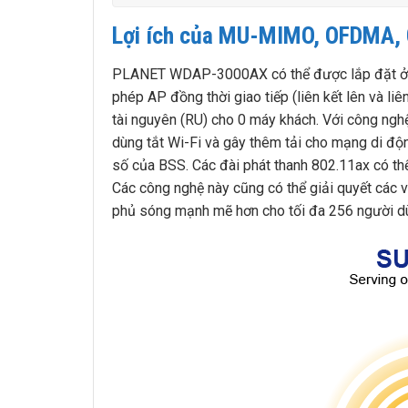
Lợi ích của MU-MIMO, OFDMA, C
PLANET WDAP-3000AX có thể được lắp đặt ở nh
phép AP đồng thời giao tiếp (liên kết lên và l
tài nguyên (RU) cho 0 máy khách. Với công ng
dùng tắt Wi-Fi và gây thêm tải cho mạng di độn
số của BSS. Các đài phát thanh 802.11ax có th
Các công nghệ này cũng có thể giải quyết các
phủ sóng mạnh mẽ hơn cho tối đa 256 người d