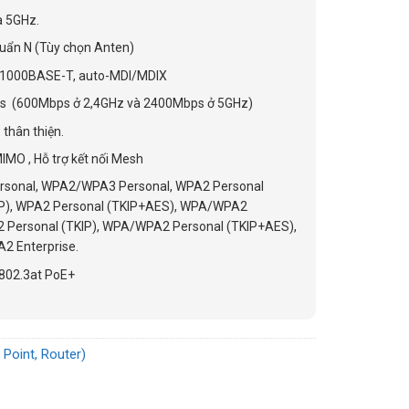
à 5GHz.
huẩn N (Tùy chọn Anten)
/1000BASE-T, auto-MDI/MDIX
bps (600Mbps ở 2,4GHz và 2400Mbps ở 5GHz)
 thân thiện.
MO , Hỗ trợ kết nối Mesh
rsonal, WPA2/WPA3 Personal, WPA2 Personal
IP), WPA2 Personal (TKIP+AES), WPA/WPA2
 Personal (TKIP), WPA/WPA2 Personal (TKIP+AES),
2 Enterprise.
 802.3at PoE+
 Point, Router)