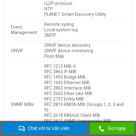
LLDP protocol
NTP
PLANET Smart Discovery Utility
Remote syslog
Event
Local system log
Management
SMTP
ONVIF device discovery
ONVIF
ONVIF device monitoring
Floor Map
RFC 1213 MIB-II
RFC 2863 IF-MIB
RFC 1493 Bridge MIB
RFC 1643 Ethernet MIB
RFC 2863 Interface MIB
RFC 2665 Ether-Like MIB
RFC 2737 Entity MIB
SNMP MIBs
RFC 2819 RMON MIB (Groups 1, 2, 3 and
9)
RFC 2618 RADIUS Client MIB
RFC 3411 SNMP-Frameworks-MIB
IEEE 802.1X PAE
Chat với tư vấn viên
Gọi ngay
LLDP