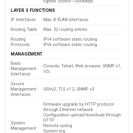
Egress: 500Kb~1000Mbps
LAYER 3 FUNCTIONS
IP Interfaces
Max. 8 VLAN interfaces
Routing Table
Max. 32 routing entries
Routing
IPv4 software static routing
Protocols
IPv6 software static routing
MANAGEMENT
Basic
Console; Telnet; Web browser; SNMP v1,
Management
v2c
Interfaces
Secure
Management
SSHv2, TLS v1.2, SNMP v3
Interfaces
Firmware upgrade by HTTP protocol
through Ethernet network
Configuration upload/download through
HTTP
System
Remote syslog
Management
System log