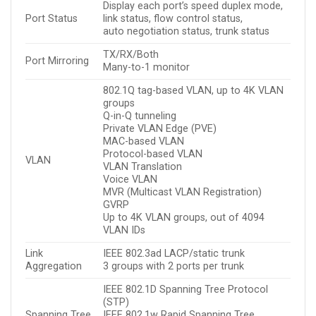
Display each port’s speed duplex mode,
Port Status
link status, flow control status,
auto negotiation status, trunk status
TX/RX/Both
Port Mirroring
Many-to-1 monitor
802.1Q tag-based VLAN, up to 4K VLAN
groups
Q-in-Q tunneling
Private VLAN Edge (PVE)
MAC-based VLAN
Protocol-based VLAN
VLAN
VLAN Translation
Voice VLAN
MVR (Multicast VLAN Registration)
GVRP
Up to 4K VLAN groups, out of 4094
VLAN IDs
Link
IEEE 802.3ad LACP/static trunk
Aggregation
3 groups with 2 ports per trunk
IEEE 802.1D Spanning Tree Protocol
(STP)
Spanning Tree
IEEE 802.1w Rapid Spanning Tree