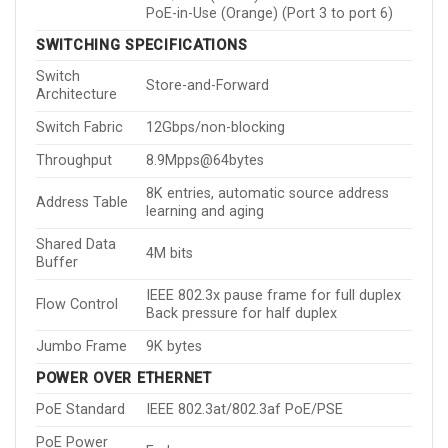
PoE-in-Use (Orange) (Port 3 to port 6)
SWITCHING SPECIFICATIONS
Switch
Store-and-Forward
Architecture
Switch Fabric
12Gbps/non-blocking
Throughput
8.9Mpps@64bytes
8K entries, automatic source address
Address Table
learning and aging
Shared Data
4M bits
Buffer
IEEE 802.3x pause frame for full duplex
Flow Control
Back pressure for half duplex
Jumbo Frame
9K bytes
POWER OVER ETHERNET
PoE Standard
IEEE 802.3at/802.3af PoE/PSE
PoE Power