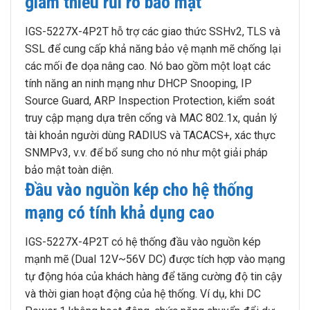
giảm thiểu rủi ro bảo mật
IGS-5227X-4P2T hỗ trợ các giao thức SSHv2, TLS và
SSL để cung cấp khả năng bảo vệ mạnh mẽ chống lại
các mối đe dọa nâng cao. Nó bao gồm một loạt các
tính năng an ninh mạng như DHCP Snooping, IP
Source Guard, ARP Inspection Protection, kiểm soát
truy cập mạng dựa trên cổng và MAC 802.1x, quản lý
tài khoản người dùng RADIUS và TACACS+, xác thực
SNMPv3, v.v. để bổ sung cho nó như một giải pháp
bảo mật toàn diện.
Đầu vào nguồn kép cho hệ thống
mạng có tính khả dụng cao
IGS-5227X-4P2T có hệ thống đầu vào nguồn kép
mạnh mẽ (Dual 12V~56V DC) được tích hợp vào mạng
tự động hóa của khách hàng để tăng cường độ tin cậy
và thời gian hoạt động của hệ thống. Ví dụ, khi DC