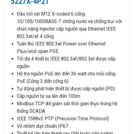
5227X-4P2T
Đầu nối cái M12 X-coded 6 cổng
10/100/1000BASE-T chống nước và chống bụi với
chức năng Injector cấp nguồn qua Ethernet IEEE
802.3at/af 4 cổng
Tuân thủ IEEE 802.3at Power over Ethernet
Plus/end-span PSE
Tối đa 4 thiết bị IEEE 802.3af/802.3at được cấp
nguồn
Hỗ trợ nguồn PoE lên đến 36 watt cho mỗi cổng
PoE (Cổng 3 đến cổng 6)
Tự động phát hiện thiết bị được cấp nguồn (PD)
Cấp nguồn từ xa lên đến 100m
Modbus TCP để giám sát thời gian thực trong hệ
thống SCADA
IEEE 1588v2 PTP (Precision Time Protocol)
Vỏ nhôm đạt chuẩn IP67
Thiết kế lắp trên thanh ray DIN hoặc gắn tường