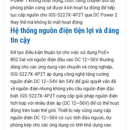
Power 1 không hoạt động, chức năng chuyển đổi dự
phòng phần cứng sẽ được kích hoạt tự động để tiếp
tục cấp nguồn cho IGS-5227X-4P2T qua DC Power 2
thay thế mà không bị mất hoạt động.
Hệ thống nguồn điện tiện lợi và đáng
tin cậy
Để tạo điều kiện thuận lợi cho việc sử dụng PoE+
802.3at với nguồn điện đầu vào DC 12~56V thường
dùng cho các ứng dụng vận chuyển và công nghiệp,
IGS-5227X-4P2T áp dụng công nghệ tăng cường
nguồn điện DC 12~54V lên 54V để giải quyết vấn đề
về nguồn điện nhưng không yêu cầu nguồn điện đặc
biệt. IGS-5227X-4P2T cung cấp giải pháp nguồn điện
tích hợp với nhiều điện áp (DC 12~56V) để có thể hoạt
động trên toàn thế giới. Thiết bị này cũng cung cấp
nguồn điện DC 12~56V có cực tính đảo ngược, dự
phòng kép cho các ứng dụng có tính khả dụng cao.