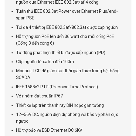
nguồn qua Ethernet IEEE 802.3at/af 4 cổng
Tuân thủ IEEE 802.3at Power over Ethernet Plus/end-
span PSE
Tối đa 4 thiết bị IEEE 802.3af/802.3at được cấp nguồn
Hỗ trợ nguồn PoE lên đến 36 watt cho mỗi cổng PoE
(Cổng 3 đến cổng 6)
Tự động phát hiện thiết bị được cấp nguồn (PD)
Cấp nguồn từ xa lên đến 100m
Modbus TCP để giám sát thời gian thực trong hệ thống
SCADA
IEEE 1588v2 PTP (Precision Time Protocol)
Vỏ nhôm đạt chuẩn IP67
Thiết kế lắp trên thanh ray DIN hoặc gắn tường
12~56V DC, nguồn điện dự phòng với bảo vệ phân cực
ngược
Hỗ trợ bảo vệ ESD Ethernet DC 6KV