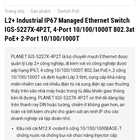
Trang chủ
/
Sản phẩm
/
Switch PoE
L2+ Industrial IP67 Managed Ethernet Switch
IGS-5227X-4P2T, 4-Port 10/100/1000T 802.3at
PoE+ 2-Port 10/100/1000T
PLANET IGS-5227X-4P2T là bộ chuyển mạch Ethernet được
quản lý Lớp 2+ công nghiệp, đi kèm với vỏ công nghiệp được
xếp hạng IP67, 4 cổng 10/100/1000T 802.3at PoE+, 2 cổng
10/100/1000T và định tuyến Lớp 3 tĩnh, cung cấp khả năng
miễn nhiễm cao với nhiễu điện từ và xung điện áp cao thường
thấy trên sàn nhà máy hoặc trong tủ điều khiển giao thông
bên lề đường. PLANET IGS-5227X-4P2T có thể dễ dàng lắp
trên thanh ray DIN hoặc tường, chiếm ít không gian hơn, an
toàn và tiết kiệm chi phí cho giám sát an ninh IP cho các
doanh nghiệp và tập đoàn nhỏ.
Đầu nối cái M12 X-coded 6 cổng 10/100/1000BASE-T
chống nước và chống bụi với chức năng Injector cấp