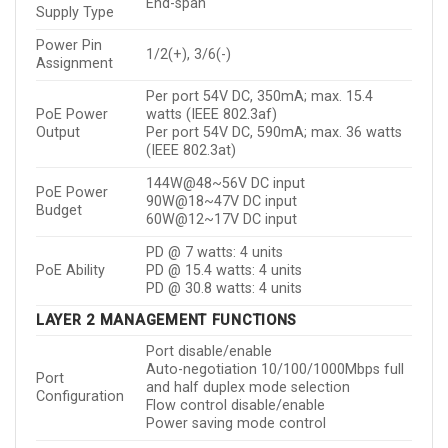
End-span
Supply Type
Power Pin
1/2(+), 3/6(-)
Assignment
Per port 54V DC, 350mA; max. 15.4
PoE Power
watts (IEEE 802.3af)
Output
Per port 54V DC, 590mA; max. 36 watts
(IEEE 802.3at)
144W@48~56V DC input
PoE Power
90W@18~47V DC input
Budget
60W@12~17V DC input
PD @ 7 watts: 4 units
PoE Ability
PD @ 15.4 watts: 4 units
PD @ 30.8 watts: 4 units
LAYER 2 MANAGEMENT FUNCTIONS
Port disable/enable
Auto-negotiation 10/100/1000Mbps full
Port
and half duplex mode selection
Configuration
Flow control disable/enable
Power saving mode control