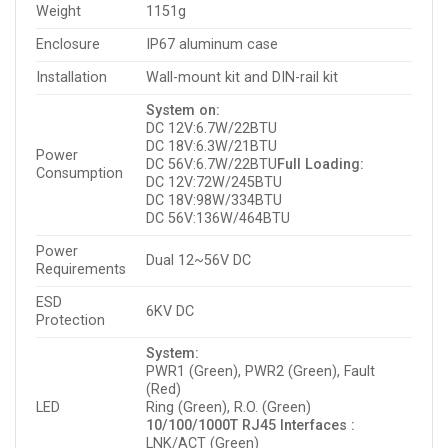
Weight
1151g
Enclosure
IP67 aluminum case
Installation
Wall-mount kit and DIN-rail kit
System on:
DC 12V:6.7W/22BTU
DC 18V:6.3W/21BTU
Power
DC 56V:6.7W/22BTU
Full Loading:
Consumption
DC 12V:72W/245BTU
DC 18V:98W/334BTU
DC 56V:136W/464BTU
Power
Dual 12~56V DC
Requirements
ESD
6KV DC
Protection
System:
PWR1 (Green), PWR2 (Green), Fault
(Red)
LED
Ring (Green), R.O. (Green)
10/100/1000T RJ45 Interfaces :
LNK/ACT (Green)