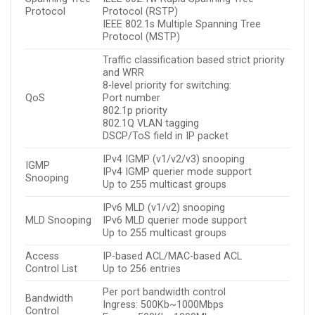
Protocol
Protocol (RSTP)
IEEE 802.1s Multiple Spanning Tree
Protocol (MSTP)
Traffic classification based strict priority
and WRR
8-level priority for switching:
QoS
Port number
802.1p priority
802.1Q VLAN tagging
DSCP/ToS field in IP packet
IPv4 IGMP (v1/v2/v3) snooping
IGMP
IPv4 IGMP querier mode support
Snooping
Up to 255 multicast groups
IPv6 MLD (v1/v2) snooping
MLD Snooping
IPv6 MLD querier mode support
Up to 255 multicast groups
Access
IP-based ACL/MAC-based ACL
Control List
Up to 256 entries
Per port bandwidth control
Bandwidth
Ingress: 500Kb~1000Mbps
Control