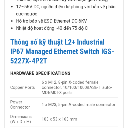
12~56V DC, nguồn điện dự phòng với bảo vệ phân
cực ngược
Hỗ trợ bảo vệ ESD Ethernet DC 6KV
Nhiệt độ hoạt động -40 đến 75 độ C
Thông số kỹ thuật L2+ Industrial
IP67 Managed Ethernet Switch IGS-
5227X-4P2T
HARDWARE SPECIFICATIONS
6 x M12, 8-pin X-coded female
Copper Ports
connector, 10/100/1000BASE-T auto-
MDI/MDI-X ports
Power
1 x M23, 5-pin A-coded male connector
Connector
Dimensions
103 x 53 x 163 mm
(W x D x H)