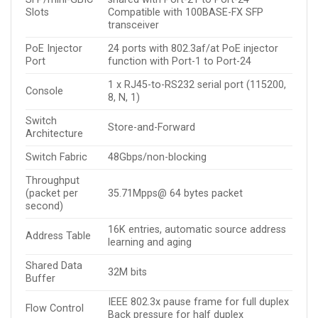
Slots
Compatible with 100BASE-FX SFP
transceiver
PoE Injector
24 ports with 802.3af/at PoE injector
Port
function with Port-1 to Port-24
1 x RJ45-to-RS232 serial port (115200,
Console
8, N, 1)
Switch
Store-and-Forward
Architecture
Switch Fabric
48Gbps/non-blocking
Throughput
(packet per
35.71Mpps@ 64 bytes packet
second)
16K entries, automatic source address
Address Table
learning and aging
Shared Data
32M bits
Buffer
IEEE 802.3x pause frame for full duplex
Flow Control
Back pressure for half duplex