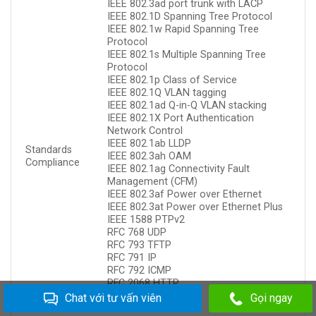
IEEE 802.3ad port trunk with LACP
IEEE 802.1D Spanning Tree Protocol
IEEE 802.1w Rapid Spanning Tree
Protocol
IEEE 802.1s Multiple Spanning Tree
Protocol
IEEE 802.1p Class of Service
IEEE 802.1Q VLAN tagging
IEEE 802.1ad Q-in-Q VLAN stacking
IEEE 802.1X Port Authentication
Network Control
IEEE 802.1ab LLDP
Standards
IEEE 802.3ah OAM
Compliance
IEEE 802.1ag Connectivity Fault
Management (CFM)
IEEE 802.3af Power over Ethernet
IEEE 802.3at Power over Ethernet Plus
IEEE 1588 PTPv2
RFC 768 UDP
RFC 793 TFTP
RFC 791 IP
RFC 792 ICMP
RFC 2068 HTTP
RFC 1112 IGMP v1
Chat với tư vấn viên
Gọi ngay
RFC 2236 IGMP v2