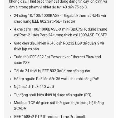
không dây. Thiết bị có thể hoạt động đáng tin cậy, ổn định và
êm ái trong phạm vi nhiệt độ từ -40 đến 75 độ C.
24 cổng 10/100/1000BASE-T Gigabit Ethernet RJ45 với
chức năng IEEE 802.3at PoE+ Injector
4 khe cắm 100/1000BASE-X mini-GBIC/SFP, dùng chung
với Port-21 đến Port-24 tương thích với 100BASE-FX SFP.
Giao diện điều khiển RJ45 đến RS232 DB9 để quản lý và
thiết lập cơ bản
Tuân thủ IEEE 802.3at Power over Ethernet Plus/end-
span PSE
Tối đa 24 thiết bị IEEE 802.3af được cấp nguồn
Hỗ trợ nguồn PoE lên đến 36 watt cho mỗi cổng PoE
Ngân sách PoE 440 watt
Tự động phát hiện thiết bị được cấp nguồn (PD)
Modbus TCP để giám sát thời gian thực trong hệ thống
SCADA
IEEE 1588v2 PTP (Precision Time Protocol)