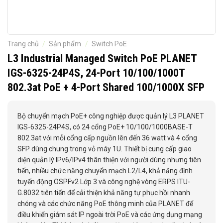
Trang chủ
/
Sản phẩm
/
Switch PoE
L3 Industrial Managed Switch PoE PLANET
IGS-6325-24P4S, 24-Port 10/100/1000T
802.3at PoE + 4-Port Shared 100/1000X SFP
Bộ chuyển mạch PoE+ công nghiệp được quản lý L3 PLANET
IGS-6325-24P4S, có 24 cổng PoE+ 10/100/1000BASE-T
802.3at với mỗi cổng cấp nguồn lên đến 36 watt và 4 cổng
SFP dùng chung trong vỏ máy 1U. Thiết bị cung cấp giao
diện quản lý IPv6/IPv4 thân thiện với người dùng nhưng tiên
tiến, nhiều chức năng chuyển mạch L2/L4, khả năng định
tuyến động OSPFv2 Lớp 3 và công nghệ vòng ERPS ITU-
G.8032 tiên tiến để cải thiện khả năng tự phục hồi nhanh
chóng và các chức năng PoE thông minh của PLANET để
điều khiển giám sát IP ngoài trời PoE và các ứng dụng mạng