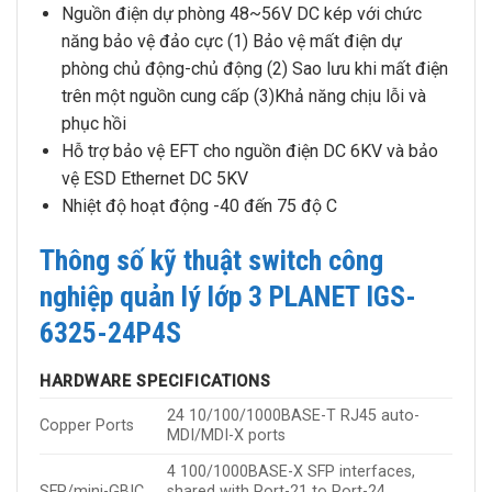
Nguồn điện dự phòng 48~56V DC kép với chức
năng bảo vệ đảo cực (1) Bảo vệ mất điện dự
phòng chủ động-chủ động (2) Sao lưu khi mất điện
trên một nguồn cung cấp (3)Khả năng chịu lỗi và
phục hồi
Hỗ trợ bảo vệ EFT cho nguồn điện DC 6KV và bảo
vệ ESD Ethernet DC 5KV
Nhiệt độ hoạt động -40 đến 75 độ C
Thông số kỹ thuật switch công
nghiệp quản lý lớp 3 PLANET IGS-
6325-24P4S
HARDWARE SPECIFICATIONS
24 10/100/1000BASE-T RJ45 auto-
Copper Ports
MDI/MDI-X ports
4 100/1000BASE-X SFP interfaces,
SFP/mini-GBIC
shared with Port-21 to Port-24