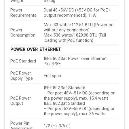
Weight
3740g
Power
Dual 48~56V DC (>53V DC for PoE+
Requirements
output recommended), 11A
Max. 33 watts/112.51 BTU (Power on
Power
without any connection)
Consumption
Max. 536 watts/1828.90 BTU (Full
loading with PoE function)
POWER OVER ETHERNET
IEEE 802.3at Power over Ethernet
PoE Standard
Plus/PSE
PoE Power
End-span
Supply Type
IEEE 802.3af Standard
– Per port 48V~51V DC (depending on
PoE Power
the power supply), max. 15.4 watts
Output
IEEE 802.3at Standard
– Per port 52V~56V DC (depending on
the power supply), max. 36 watts
Power Pin
1/2 (+), 3/6 (-)
Assignment