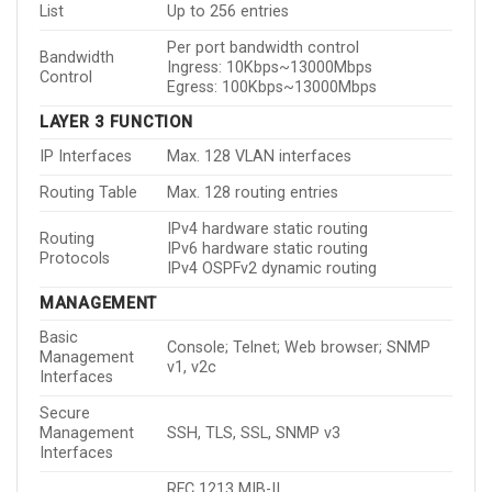
List
Up to 256 entries
Per port bandwidth control
Bandwidth
Ingress: 10Kbps~13000Mbps
Control
Egress: 100Kbps~13000Mbps
LAYER 3 FUNCTION
IP Interfaces
Max. 128 VLAN interfaces
Routing Table
Max. 128 routing entries
IPv4 hardware static routing
Routing
IPv6 hardware static routing
Protocols
IPv4 OSPFv2 dynamic routing
MANAGEMENT
Basic
Console; Telnet; Web browser; SNMP
Management
v1, v2c
Interfaces
Secure
Management
SSH, TLS, SSL, SNMP v3
Interfaces
RFC 1213 MIB-II