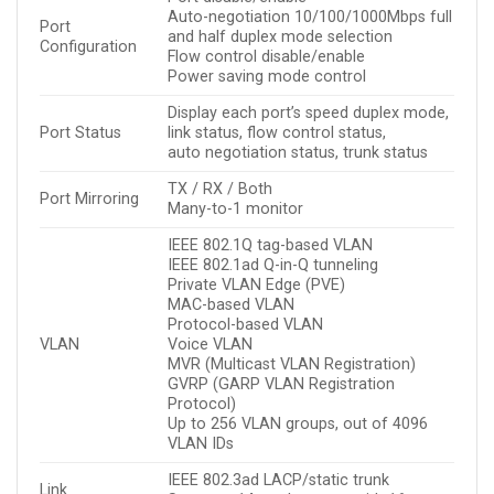
Auto-negotiation 10/100/1000Mbps full
Port
and half duplex mode selection
Configuration
Flow control disable/enable
Power saving mode control
Display each port’s speed duplex mode,
Port Status
link status, flow control status,
auto negotiation status, trunk status
TX / RX / Both
Port Mirroring
Many-to-1 monitor
IEEE 802.1Q tag-based VLAN
IEEE 802.1ad Q-in-Q tunneling
Private VLAN Edge (PVE)
MAC-based VLAN
Protocol-based VLAN
VLAN
Voice VLAN
MVR (Multicast VLAN Registration)
GVRP (GARP VLAN Registration
Protocol)
Up to 256 VLAN groups, out of 4096
VLAN IDs
IEEE 802.3ad LACP/static trunk
Link