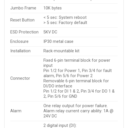
Jumbo Frame
10K bytes
< 5 sec: System reboot
Reset Button
> 5 sec: Factory default
ESD Protection
5KV DC
Enclosure
IP30 metal case
Installation
Rack-mountable kit
Fixed 6-pin terminal block for power
input
Pin 1/2 for Power 1, Pin 3/4 for fault
alarm, Pin 5/6 for Power 2
Connector
Removable 6-pin terminal block for
DI/DO interface
Pin 1/2 for DI 1 & 2, Pin 3/4 for DO 1 &
2, Pin 5/6 for GND
One relay output for power failure.
Alarm
Alarm relay current carry ability: 1A @
24V DC
2 digital input (DI):