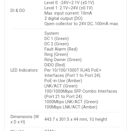
Level 0: -24V~2.1V (±0.1V)
Level 1: 2.1V~24V (±0.1V)
DI & DO
Max. input current: 10mA
2 digital output (DO):
Open collector to 24V DC, 100mA max.
System:
DC 1 (Green)
DC 2 (Green)
Fault Alarm (Red)
Ring (Green)
Ring Owner (Green)
DIDO (Red)
LED Indicators
Per 10/100/1000T RJ45 PoE+
Interfaces (Port 1 to Port 24):
PoE-in-Use (Amber)
LNK/ACT (Green)
100/1000Mbps SFP Combo Interfaces
(Port 21 to Port 24):
1000Mbps LNK/ACT (Green)
100Mbps LNK/ACT (Amber)
Dimensions (W
443.7 x 301.5 x 44 mm, 1U height
x D x H)