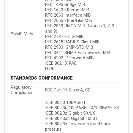
RFC 1493 Bridge MIB
RFC 1643 Ethernet MIB
RFC 2863 Interface MIB
RFC 2665 Ether-Like MIB
RFC 2819 RMON MIB (Groups 1, 2, 3
and 9)
SNMP MIBs
RFC 2737 Entity MIB
RFC 2618 RADIUS Client MIB
RFC 2933 IGMP-STD-MIB
RFC 3411 SNMP-Frameworks-MIB
RFC 4292 IP Forward MIB
IEEE 802.1X PAE
LLDP
STANDARDS CONFORMANCE
Regulatory
FCC Part 15 Class A, CE
Compliance
IEEE 802.3 10BASE-T
IEEE 802.3u 100BASE-TX/100BASE-FX
IEEE 802.3z Gigabit SX/LX
IEEE 802.3ab Gigabit 1000T
IEEE 802.3x flow control and back
pressure