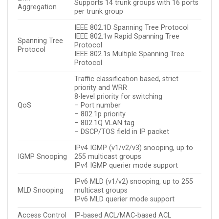
Supports 14 trunk groups with 16 ports
Aggregation
per trunk group
IEEE 802.1D Spanning Tree Protocol
IEEE 802.1w Rapid Spanning Tree
Spanning Tree
Protocol
Protocol
IEEE 802.1s Multiple Spanning Tree
Protocol
Traffic classification based, strict
priority and WRR
8-level priority for switching
QoS
– Port number
– 802.1p priority
– 802.1Q VLAN tag
– DSCP/TOS field in IP packet
IPv4 IGMP (v1/v2/v3) snooping, up to
IGMP Snooping
255 multicast groups
IPv4 IGMP querier mode support
IPv6 MLD (v1/v2) snooping, up to 255
MLD Snooping
multicast groups
IPv6 MLD querier mode support
Access Control
IP-based ACL/MAC-based ACL