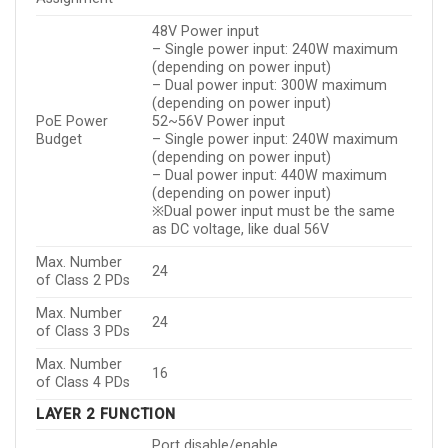
48V Power input
– Single power input: 240W maximum
(depending on power input)
– Dual power input: 300W maximum
(depending on power input)
PoE Power
52~56V Power input
Budget
– Single power input: 240W maximum
(depending on power input)
– Dual power input: 440W maximum
(depending on power input)
※Dual power input must be the same
as DC voltage, like dual 56V
Max. Number
24
of Class 2 PDs
Max. Number
24
of Class 3 PDs
Max. Number
16
of Class 4 PDs
LAYER 2 FUNCTION
Port disable/enable