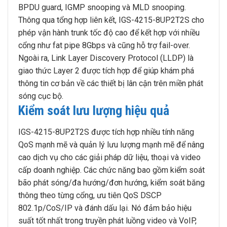
BPDU guard, IGMP snooping và MLD snooping.
Thông qua tổng hợp liên kết, IGS-4215-8UP2T2S cho
phép vận hành trunk tốc độ cao để kết hợp với nhiều
cổng như fat pipe 8Gbps và cũng hỗ trợ fail-over.
Ngoài ra, Link Layer Discovery Protocol (LLDP) là
giao thức Layer 2 được tích hợp để giúp khám phá
thông tin cơ bản về các thiết bị lân cận trên miền phát
sóng cục bộ.
Kiểm soát lưu lượng hiệu quả
IGS-4215-8UP2T2S được tích hợp nhiều tính năng
QoS mạnh mẽ và quản lý lưu lượng mạnh mẽ để nâng
cao dịch vụ cho các giải pháp dữ liệu, thoại và video
cấp doanh nghiệp. Các chức năng bao gồm kiểm soát
bão phát sóng/đa hướng/đơn hướng, kiểm soát băng
thông theo từng cổng, ưu tiên QoS DSCP
802.1p/CoS/IP và đánh dấu lại. Nó đảm bảo hiệu
suất tốt nhất trong truyền phát luồng video và VoIP,