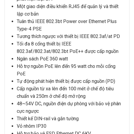
Một giao diện điều khiển RJ45 để quản lý và thiết
lập cơ bản
Tuân thủ IEEE 802.3bt Power over Ethernet Plus
Type-4 PSE
Tương thích ngược với thiết bị IEEE 802.3af/at PD
Tối đa 8 cổng thiết bị IEEE
802.3af/802.3at/802.3bt PoE++ được cấp nguồn
Ngân sách PoE 360 watt
Hỗ trợ nguồn PoE lên đến 95 watt cho mỗi cổng
PoE
Tự động phát hiện thiết bị được cấp nguồn (PD)
Cấp nguồn từ xa lên đến 100 mét ở chế độ tiêu
chuẩn và 250m ở chế độ mở rộng
48~54V DC, nguồn điện dự phòng với bảo vệ phân
cực ngược
Thiết kế DIN-rail và gắn tường
Vỏ nhôm IP30
Hỗ trợ bảo vệ ESD Ethernet DC 6KV