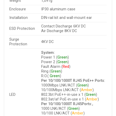
Weight
1,091g
Enclosure
IP30 aluminum case
Installation
DIN-rail kit and wall-mount ear
Contact Discharge 6KV DC
ESD Protection
Air Discharge 8KV DC
Surge
4KV DC
Protection
System:
Power 1 (
Green
)
Power 2 (
Green
)
Fault Alarm (
Red
)
Ring (
Green
)
R.O.(
Green
)
Per 10/100/1000T RJ45 PoE++ Ports:
1000Mbps LNK/ACT (
Green
)
10/100Mbps LNK/ACT (
Amber
)
LED
802.3bt PoE++-in-use x 1 (
Green
)
802.3at/af PoE-in-use x 1 (
Amber
)
Per 10/100/1000T RJ45Ports:,
1000 LNK/ACT (
Green
)
10/100 LNK/ACT (
Amber
)