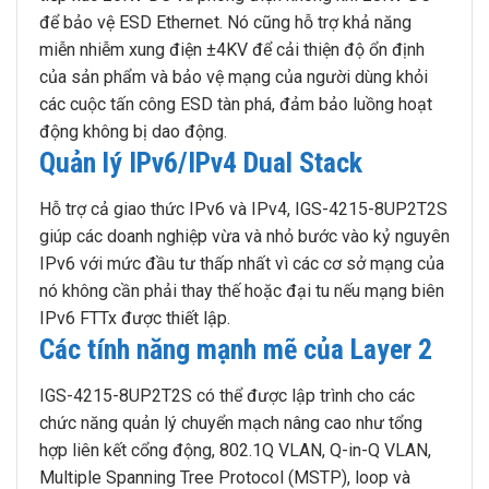
để bảo vệ ESD Ethernet. Nó cũng hỗ trợ khả năng
miễn nhiễm xung điện ±4KV để cải thiện độ ổn định
của sản phẩm và bảo vệ mạng của người dùng khỏi
các cuộc tấn công ESD tàn phá, đảm bảo luồng hoạt
động không bị dao động.
Quản lý IPv6/IPv4 Dual Stack
Hỗ trợ cả giao thức IPv6 và IPv4, IGS-4215-8UP2T2S
giúp các doanh nghiệp vừa và nhỏ bước vào kỷ nguyên
IPv6 với mức đầu tư thấp nhất vì các cơ sở mạng của
nó không cần phải thay thế hoặc đại tu nếu mạng biên
IPv6 FTTx được thiết lập.
Các tính năng mạnh mẽ của Layer 2
IGS-4215-8UP2T2S có thể được lập trình cho các
chức năng quản lý chuyển mạch nâng cao như tổng
hợp liên kết cổng động, 802.1Q VLAN, Q-in-Q VLAN,
Multiple Spanning Tree Protocol (MSTP), loop và