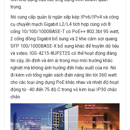
trọng.
Nó cung cấp quản lý ngăn xếp kép IPv6/IPv4 và công
cụ chuyển mạch Gigabit L2/L4 tích hợp cùng với 8
cổng 10/100/1000BASE-T có PoE++ 802.3bt 95 watt,
2 cổng đồng Gigabit bổ sung và 2 khe cắm sợi quang
SFP 100/1000BASE-X bổ sung khác để truyền dữ liệu
và video. IGS-4215-8UP2T2S có thể hoạt động đáng
tin cậy, ổn định và êm ái trong mọi môi trường khắc
nghiệt mà không ảnh hưởng đến hiệu suất của nó. Nó
đi kèm với tổng ngân sách điện năng lên tới 360 watt
cho các loại ứng dụng PoE khác nhau và nhiệt độ hoạt
động từ -40 đến 75 độ C trong vỏ kim loại IP30 chắc
chắn.