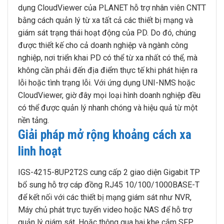
dụng CloudViewer của PLANET hỗ trợ nhân viên CNTT
bằng cách quản lý từ xa tất cả các thiết bị mạng và
giám sát trạng thái hoạt động của PD. Do đó, chúng
được thiết kế cho cả doanh nghiệp và ngành công
nghiệp, nơi triển khai PD có thể từ xa nhất có thể, mà
không cần phải đến địa điểm thực tế khi phát hiện ra
lỗi hoặc tình trạng lỗi. Với ứng dụng UNI-NMS hoặc
CloudViewer, giờ đây mọi loại hình doanh nghiệp đều
có thể được quản lý nhanh chóng và hiệu quả từ một
nền tảng.
Giải pháp mở rộng khoảng cách xa
linh hoạt
IGS-4215-8UP2T2S cung cấp 2 giao diện Gigabit TP
bổ sung hỗ trợ cáp đồng RJ45 10/100/1000BASE-T
để kết nối với các thiết bị mạng giám sát như NVR,
Máy chủ phát trực tuyến video hoặc NAS để hỗ trợ
quản lý giám sát. Hoặc thông qua hai khe cắm SFP