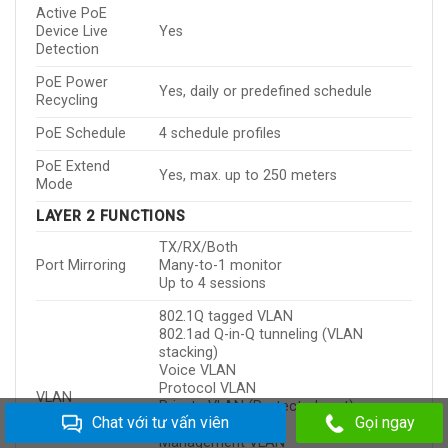
Active PoE
Device Live
Yes
Detection
PoE Power
Yes, daily or predefined schedule
Recycling
PoE Schedule
4 schedule profiles
PoE Extend
Yes, max. up to 250 meters
Mode
LAYER 2 FUNCTIONS
TX/RX/Both
Port Mirroring
Many-to-1 monitor
Up to 4 sessions
802.1Q tagged VLAN
802.1ad Q-in-Q tunneling (VLAN
stacking)
Voice VLAN
Protocol VLAN
VLAN
Private VLAN (Protected port)
Chat với tư vấn viên
Gọi ngay
GVRP
Management VLAN