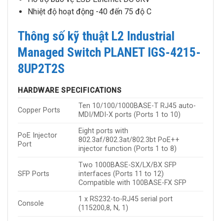
Nhiệt độ hoạt động -40 đến 75 độ C
Thông số kỹ thuật L2 Industrial
Managed Switch PLANET IGS-4215-
8UP2T2S
HARDWARE SPECIFICATIONS
Ten 10/100/1000BASE-T RJ45 auto-
Copper Ports
MDI/MDI-X ports (Ports 1 to 10)
Eight ports with
PoE Injector
802.3af/802.3at/802.3bt PoE++
Port
injector function (Ports 1 to 8)
Two 1000BASE-SX/LX/BX SFP
SFP Ports
interfaces (Ports 11 to 12)
Compatible with 100BASE-FX SFP
1 x RS232-to-RJ45 serial port
Console
(115200,8, N, 1)