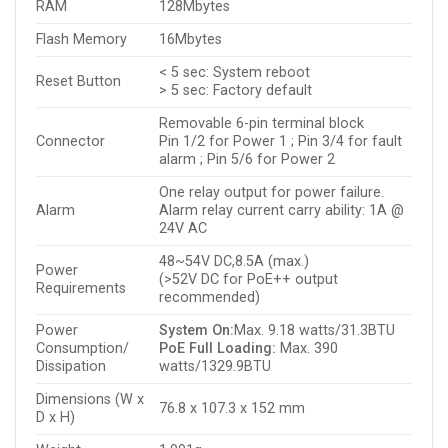
RAM
128Mbytes
Flash Memory
16Mbytes
< 5 sec: System reboot
Reset Button
> 5 sec: Factory default
Removable 6-pin terminal block
Connector
Pin 1/2 for Power 1 ; Pin 3/4 for fault
alarm ; Pin 5/6 for Power 2
One relay output for power failure.
Alarm
Alarm relay current carry ability: 1A @
24V AC
48~54V DC,8.5A (max.)
Power
(>52V DC for PoE++ output
Requirements
recommended)
Power
System On:
Max. 9.18 watts/31.3BTU
Consumption/
PoE Full Loading:
Max. 390
Dissipation
watts/1329.9BTU
Dimensions (W x
76.8 x 107.3 x 152 mm
D x H)