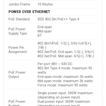
Jumbo Frame
10 Kbytes
POWER OVER ETHERNET
PoE Standard
IEEE 802.3bt PoE++ Type-4
End-span
PoE Power
Mid-span
Supply Type
BT
802.3bt/UPoE: 1/2(-), 3/6(+),4/5(+),
Power Pin
7/8(-)
Assignment
802.3at/PoE: End-span: 1/2(-), 3/6(+)
802.3at/PoE: Mid-span: 4/5(+), 7/8(-)
Per port 48V ~ 54V DC
802.3bt Type-4 mode: maximum 95
PoE Power
watts
Output
End-span mode: maximum 36 watts
Mid-span mode: maximum 36 watts
Force mode: maximum 95 watts
Single power input: 240W maximum
(depending on power input)
PoE Power
Dual power input: 360W maximum
Budget
(depending on power input)