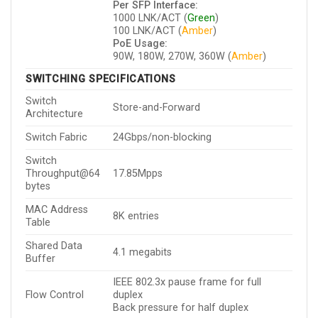
Per SFP Interface:
1000 LNK/ACT (
Green
)
100 LNK/ACT (
Amber
)
PoE Usage:
90W, 180W, 270W, 360W (
Amber
)
SWITCHING SPECIFICATIONS
Switch
Store-and-Forward
Architecture
Switch Fabric
24Gbps/non-blocking
Switch
Throughput@64
17.85Mpps
bytes
MAC Address
8K entries
Table
Shared Data
4.1 megabits
Buffer
IEEE 802.3x pause frame for full
Flow Control
duplex
Back pressure for half duplex