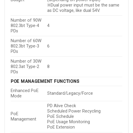
※Dual power input must be the same
as DC voltage, like dual 54V.
Number of 90W
802.3bt Type-4
4
PDs
Number of 60W
802.3bt Type-3
6
PDs
Number of 30W
802.3at Type-2
8
PDs
POE MANAGEMENT FUNCTIONS
Enhanced PoE
Standard/Legacy/Force
Mode
PD Alive Check
Scheduled Power Recycling
PoE
PoE Schedule
Management
PoE Usage Monitoring
PoE Extension