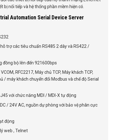
t bị nối tiếp và hệ thống phần mềm hiện có.
trial Automation Serial Device Server
RS232
i hỗ trợ các tiêu chuẩn RS485 2 dây và RS422 /
ông đồng bộ lên đến 921600bps
m VCOM, RFC2217, Máy chủ TCP, Máy khách TCP,
hủ / máy khách chuyển đổi Modbus và chế độ Serial
45 với chức năng MDI / MDI-X tự động
DC / 24V AC, nguồn dự phòng với bảo vệ phân cực
oạt động
lý web , Telnet