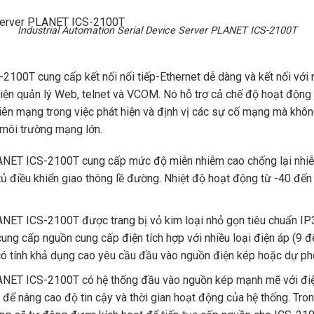
Industrial Automation Serial Device Server PLANET ICS-2100T
-2100T cung cấp kết nối nối tiếp-Ethernet dễ dàng và kết nối với
diện quản lý Web, telnet và VCOM. Nó hỗ trợ cả chế độ hoạt động
rị viên mạng trong việc phát hiện và định vị các sự cố mạng mà khôn
 môi trường mạng lớn.
LANET ICS-2100T cung cấp mức độ miễn nhiễm cao chống lại nhiễ
 tủ điều khiển giao thông lề đường. Nhiệt độ hoạt động từ -40 đ
ANET ICS-2100T được trang bị vỏ kim loại nhỏ gọn tiêu chuẩn IP
ung cấp nguồn cung cấp điện tích hợp với nhiều loại điện áp (9 
 có tính khả dụng cao yêu cầu đầu vào nguồn điện kép hoặc dự ph
PLANET ICS-2100T có hệ thống đầu vào nguồn kép mạnh mẽ với đ
để nâng cao độ tin cậy và thời gian hoạt động của hệ thống. Tro