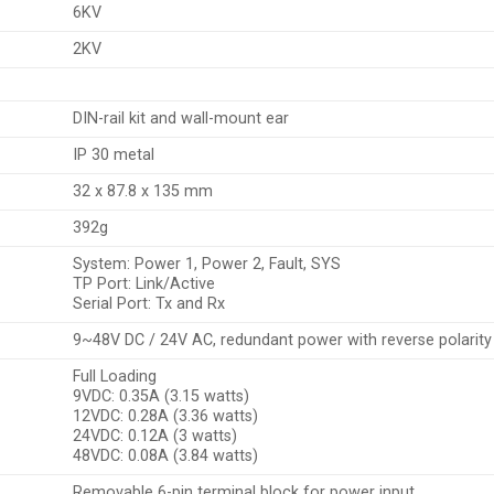
6KV
2KV
DIN-rail kit and wall-mount ear
IP 30 metal
32 x 87.8 x 135 mm
392g
System: Power 1, Power 2, Fault, SYS
TP Port: Link/Active
Serial Port: Tx and Rx
9~48V DC / 24V AC, redundant power with reverse polarity
Full Loading
9VDC: 0.35A (3.15 watts)
12VDC: 0.28A (3.36 watts)
24VDC: 0.12A (3 watts)
48VDC: 0.08A (3.84 watts)
Removable 6-pin terminal block for power input