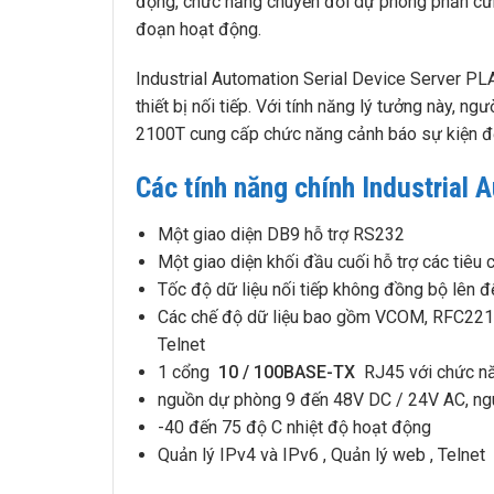
động, chức năng chuyển đổi dự phòng phần cứn
đoạn hoạt động.
Industrial Automation Serial Device Server PL
thiết bị nối tiếp. Với tính năng lý tưởng này, n
2100T cung cấp chức năng cảnh báo sự kiện để 
Các tính năng chính Industrial
Một giao diện DB9 hỗ trợ RS232
Một giao diện khối đầu cuối hỗ trợ các tiê
Tốc độ dữ liệu nối tiếp không đồng bộ lên
Các chế độ dữ liệu bao gồm VCOM, RFC2217,
Telnet
1 cổng
10 / 100BASE-TX
RJ45 với chức n
nguồn dự phòng 9 đến 48V DC / 24V AC, ng
-40 đến 75 độ C nhiệt độ hoạt động
Quản lý IPv4 và IPv6 , Quản lý web , Telnet