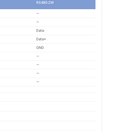
RS485-2W
—
—
Data-
Data+
GND
—
—
—
—