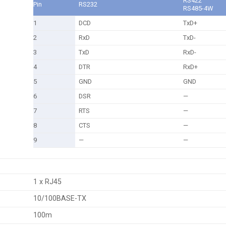
RS422
Pin
RS232
RS485-4W
1
DCD
TxD+
2
RxD
TxD-
3
TxD
RxD-
4
DTR
RxD+
5
GND
GND
6
DSR
—
7
RTS
—
8
CTS
—
9
—
—
1 x RJ45
10/100BASE-TX
100m