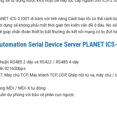
g sẽ tự động được kích hoạt để tiếp tục cấp nguồn cho ICS-21
ANET ICS-2100T đi kèm với tính năng Cảnh báo lỗi có thể cảnh b
gười dùng sẽ không phải mất thời gian tìm kiếm vấn đề ở đâu. Nó sẽ
giúp chẩn đoán thiết bị bất thường do kết nối mạng có bị đứt ha
 Automation Serial Device Server PLANET ICS
u chuẩn RS485 2 dây và RS422 / RS485 4 dây
 đến 921600bps
 Máy chủ TCP, Máy khách TCP, UDP, Ghép nối từ xa, máy chủ / 
ăng MDI / MDI-X tự động
uồn dự phòng với bảo vệ phân cực ngược