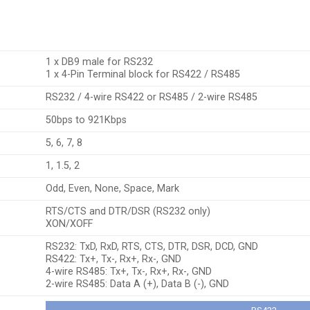
1 x DB9 male for RS232
1 x 4-Pin Terminal block for RS422 / RS485
RS232 / 4-wire RS422 or RS485 / 2-wire RS485
50bps to 921Kbps
5, 6, 7, 8
1, 1.5, 2
Odd, Even, None, Space, Mark
RTS/CTS and DTR/DSR (RS232 only)
XON/XOFF
RS232: TxD, RxD, RTS, CTS, DTR, DSR, DCD, GND
RS422: Tx+, Tx-, Rx+, Rx-, GND
4-wire RS485: Tx+, Tx-, Rx+, Rx-, GND
2-wire RS485: Data A (+), Data B (-), GND