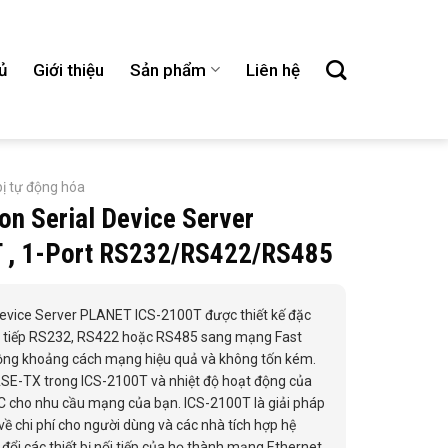
ủ
Giới thiệu
Sản phẩm
Liên hệ
bị tự động hóa
ion Serial Device Server
 , 1-Port RS232/RS422/RS485
Device Server PLANET ICS-2100T được thiết kế đặc
nối tiếp RS232, RS422 hoặc RS485 sang mạng Fast
ộng khoảng cách mạng hiệu quả và không tốn kém.
SE-TX trong ICS-2100T và nhiệt độ hoạt động của
C cho nhu cầu mạng của bạn. ICS-2100T là giải pháp
 về chi phí cho người dùng và các nhà tích hợp hệ
ổi các thiết bị nối tiếp của họ thành mạng Ethernet