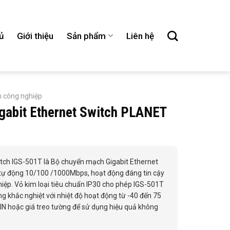
ủ
Giới thiệu
Sản phẩm
Liên hệ
h công nghiệp
Gigabit Ethernet Switch PLANET
witch IGS-501T là Bộ chuyển mạch Gigabit Ethernet
n tự động 10/100 /1000Mbps, hoạt động đáng tin cậy
iệp. Vỏ kim loại tiêu chuẩn IP30 cho phép IGS-501T
g khắc nghiệt với nhiệt độ hoạt động từ -40 đến 75
DIN hoặc giá treo tường để sử dụng hiệu quả không