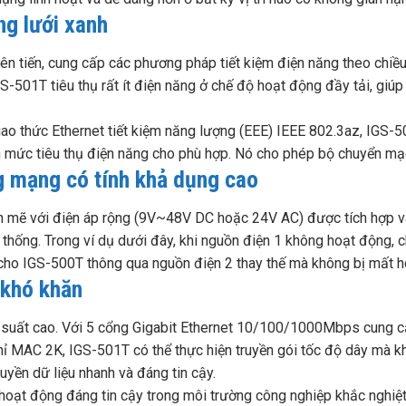
ng lưới xanh
 tiến, cung cấp các phương pháp tiết kiệm điện năng theo chiều d
IGS-501T tiêu thụ rất ít điện năng ở chế độ hoạt động đầy tải, gi
ao thức Ethernet tiết kiệm năng lượng (EEE) IEEE 802.3az, IGS-501
 mức tiêu thụ điện năng cho phù hợp. Nó cho phép bộ chuyển mạch 
g mạng có tính khả dụng cao
 mẽ với điện áp rộng (9V~48V DC hoặc 24V AC) được tích hợp v
ệ thống. Trong ví dụ dưới đây, khi nguồn điện 1 không hoạt động
cho IGS-500T thông qua nguồn điện 2 thay thế mà không bị mất h
 khó khăn
ệu suất cao. Với 5 cổng Gigabit Ethernet 10/100/1000Mbps cung 
hỉ MAC 2K, IGS-501T có thể thực hiện truyền gói tốc độ dây mà 
yền dữ liệu nhanh và đáng tin cậy.
hoạt động đáng tin cậy trong môi trường công nghiệp khắc nghiệt