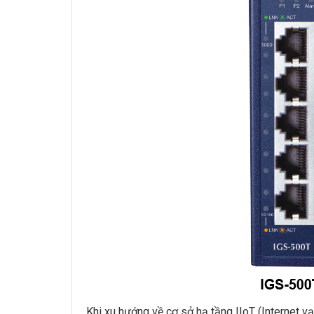
Khi xu hướng về cơ sở hạ tầng IIoT (Internet v