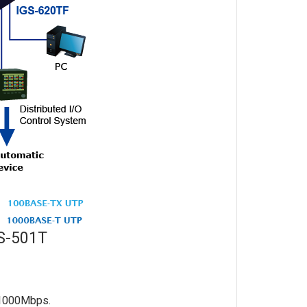
GS-501T
 1000Mbps.