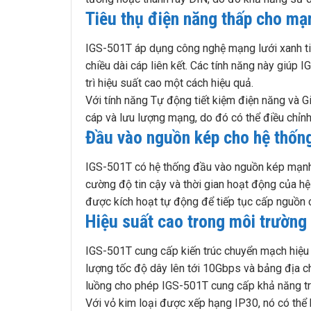
Tiêu thụ điện năng thấp cho mạ
IGS-501T áp dụng công nghệ mạng lưới xanh tiên
chiều dài cáp liên kết. Các tính năng này giúp 
trì hiệu suất cao một cách hiệu quả.
Với tính năng Tự động tiết kiệm điện năng và Gi
cáp và lưu lượng mạng, do đó có thể điều chỉnh
Đầu vào nguồn kép cho hệ thốn
IGS-501T có hệ thống đầu vào nguồn kép mạnh
cường độ tin cậy và thời gian hoạt động của h
được kích hoạt tự động để tiếp tục cấp nguồn 
Hiệu suất cao trong môi trường
IGS-501T cung cấp kiến ​​trúc chuyển mạch hi
lượng tốc độ dây lên tới 10Gbps và bảng địa c
luồng cho phép IGS-501T cung cấp khả năng tru
Với vỏ kim loại được xếp hạng IP30, nó có thể 