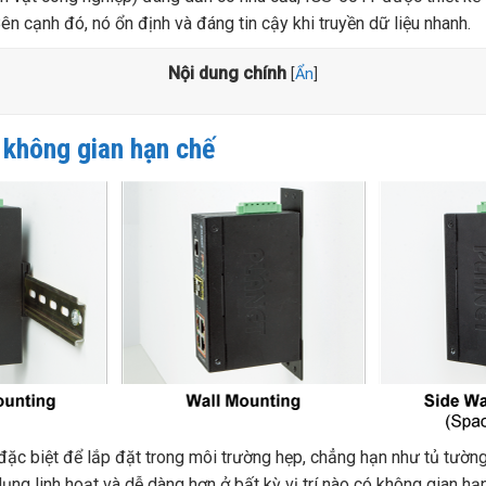
n cạnh đó, nó ổn định và đáng tin cậy khi truyền dữ liệu nhanh.
Nội dung chính
[
Ẩn
]
i không gian hạn chế
ặc biệt để lắp đặt trong môi trường hẹp, chẳng hạn như tủ tường
ng linh hoạt và dễ dàng hơn ở bất kỳ vị trí nào có không gian hạn