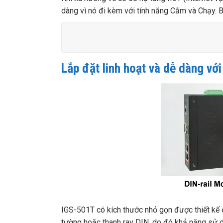
dàng vì nó đi kèm với tính năng Cắm và Chạy. Bê
Lắp đặt linh hoạt và dễ dàng vớ
IGS-501T có kích thước nhỏ gọn được thiết kế đ
tường hoặc thanh ray DIN, do đó khả năng sử dụ