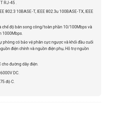
T RJ-45 .
EEE 802.3 10BASE-T, IEEE 802.3u 100BASE-TX, IEEE
và chế độ bán song công/toàn phần 10/100Mbps và
ần 1000Mbps.
ự phòng có bảo vệ phân cực ngược và khối đầu cuối
o nguồn điện chính và nguồn điện phụ; Hỗ trợ nguồn
 cho đường dây điện.
t 6000V DC.
75 độ C.