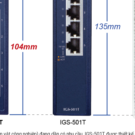
ạn vật công nghiệp) đang dần có nhu cầu, IGS-501T được thiết kế