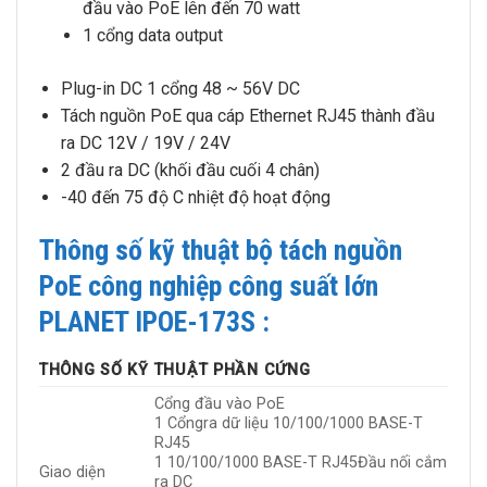
đầu vào PoE lên đến 70 watt
1 cổng data output
Plug-in DC 1 cổng 48 ~ 56V DC
Tách nguồn PoE qua cáp Ethernet RJ45 thành đầu
ra DC 12V / 19V / 24V
2 đầu ra DC (khối đầu cuối 4 chân)
-40 đến 75 độ C nhiệt độ hoạt động
Thông số kỹ thuật bộ tách nguồn
PoE công nghiệp công suất lớn
PLANET IPOE-173S :
THÔNG SỐ KỸ THUẬT PHẦN CỨNG
Cổng đầu vào PoE
1 Cổngra dữ liệu 10/100/1000 BASE-T
RJ45
1 10/100/1000 BASE-T RJ45Đầu nối cắm
Giao diện
ra DC