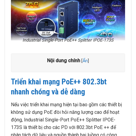
Industrial Single-Port PoE++ Splitter IPOE-173S
Nội dung chính
[
Ẩn
]
Triển khai mạng PoE++ 802.3bt
nhanh chóng và dễ dàng
Nếu việc triển khai mạng hiện tại bao gồm các thiết bị
không sử dụng PoE đòi hỏi năng lượng cao để hoạt
động, Industrial Single-Port PoE++ Splitter IPOE-
173S là thiết bị cho các PD với 802.3bt PoE ++ để
phân tách dữ liệu và nguồn thành hai luồng có công