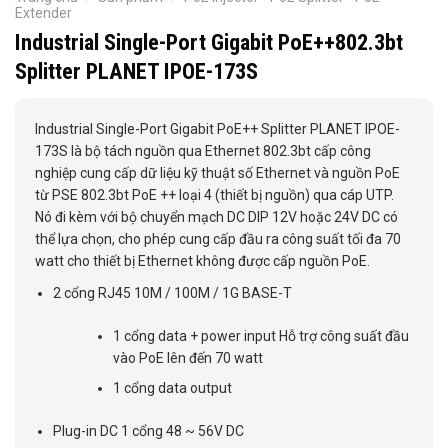
Extender
Industrial Single-Port Gigabit PoE++802.3bt
Splitter PLANET IPOE-173S
Industrial Single-Port Gigabit PoE++ Splitter PLANET IPOE-
173S là bộ tách nguồn qua Ethernet 802.3bt cấp công
nghiệp cung cấp dữ liệu kỹ thuật số Ethernet và nguồn PoE
từ PSE 802.3bt PoE ++ loại 4 (thiết bị nguồn) qua cáp UTP.
Nó đi kèm với bộ chuyển mạch DC DIP 12V hoặc 24V DC có
thể lựa chọn, cho phép cung cấp đầu ra công suất tối đa 70
watt cho thiết bị Ethernet không được cấp nguồn PoE.
2 cổng RJ45 10M / 100M / 1G BASE-T
1 cổng data + power input Hỗ trợ công suất đầu
vào PoE lên đến 70 watt
1 cổng data output
Plug-in DC 1 cổng 48 ~ 56V DC