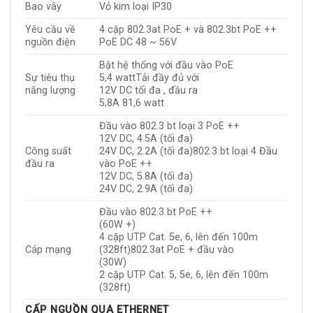
Bao vây
Vỏ kim loại IP30
Yêu cầu về
4 cặp 802.3at PoE + và 802.3bt PoE ++
nguồn điện
PoE DC 48 ~ 56V
Bật hệ thống với đầu vào PoE
Sự tiêu thụ
5,4 wattTải đầy đủ với
năng lượng
12V DC tối đa , đầu ra
5,8A 81,6 watt
Đầu vào 802.3 bt loại 3 PoE ++
12V DC, 4.5A (tối đa)
Công suất
24V DC, 2.2A (tối đa)802.3 bt loại 4 Đầu
đầu ra
vào PoE ++
12V DC, 5.8A (tối đa)
24V DC, 2.9A (tối đa)
Đầu vào 802.3 bt PoE ++
(60W +)
4 cặp UTP Cat. 5e, 6, lên đến 100m
Cáp mạng
(328ft)802.3at PoE + đầu vào
(30W)
2 cặp UTP Cat. 5, 5e, 6, lên đến 100m
(328ft)
CẤP NGUỒN QUA ETHERNET