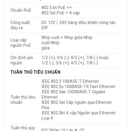
802.3 bt PoE ++
Chuẩn PoE
802.3at PoE + 4 cặp
Công suất
DC 12V / 24V bằng điều khiển công tắc
đầu ra
DIP
Nhịp cuối + Nhịp giữa Nhịp
Loại cấp
cuối Nhịp
nguồn PoE
giữa
Chỉ định pin
1/2 (+), 3/6 (-); 4/5 (+), 7/8 (-) hoặc
nguồn
1/2 (-), 3/6 (+); 4/5 (+), 7/8 (-)
TUÂN THỦ TIÊU CHUẨN
IEEE 802.3 10BASE-T Ethernet
IEEE 802.3u 100BASE-TX Fast Ethernet
IEEE 802.3ab 1000BASE-T Gigabit
Tuân thủ tiêu
Ethernet
chuẩn
IEEE 802.3at Cấp nguồn qua Ethernet
Plus
IEEE 802.3bt 4 cặp Nguồn qua Ethernet
Loại 4
Tuân thủ quy
FCC Phần 15 Lớp A, CE