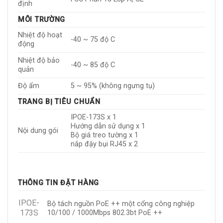
định
MÔI TRƯỜNG
Nhiệt độ hoạt
-40 ~ 75 độ C
động
Nhiệt độ bảo
-40 ~ 85 độ C
quản
Độ ẩm
5 ~ 95% (không ngưng tụ)
TRANG BỊ TIÊU CHUẨN
IPOE-173S x 1
Hướng dẫn sử dụng x 1
Nội dung gói
Bộ giá treo tường x 1
nắp đậy bụi RJ45 x 2
THÔNG TIN ĐẶT HÀNG
IPOE-
Bộ tách nguồn PoE ++ một cổng công nghiệp
173S
10/100 / 1000Mbps 802.3bt PoE ++