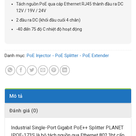
Tách nguồn PoE qua cáp Ethernet RJ45 thành đầu ra DC
12V / 19V / 24V
2 đầu ra DC (khối đầu cuối 4 chân)
-40 đến 75 độ C nhiệt độ hoạt động
Danh mục:
PoE Injector - PoE Splitter - PoE Extender
Mô tả
Đánh giá (0)
Industrial Single-Port Gigabit PoE++ Splitter PLANET
IPOE-173S là bộ tách nguồn qua Ethernet 802.3bt cấp