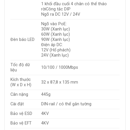
1 khối đầu cuối 4 chân có thể tháo
rờiCông tắc DIP
Ngõ ra DC 12V / 24V
Ngõ vào PoE:
30W (Xanh lục)
60W (Xanh lục)
Đèn báo LED
90W (Xanh lục)
Điện áp DC:
12V (Hổ phách)
24V (Xanh lục)
Tốc độ dữ
10/100 / 1000Mbps
liệu
Kích thước
32 x 87,8 x 135 mm
(W x D x H)
Cân nặng
445g
Cài đặt
DIN-rail / có thể gắn tường
Bảo vệ ESD
4KV
Bảo vệ EFT
4KV