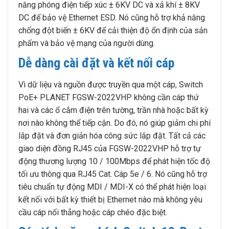
năng phóng điện tiếp xúc ± 6KV DC và xả khí ± 8KV
DC để bảo vệ Ethernet ESD. Nó cũng hỗ trợ khả năng
chống đột biến ± 6KV để cải thiện độ ổn định của sản
phẩm và bảo vệ mạng của người dùng.
Dễ dàng cài đặt và kết nối cáp
Vì dữ liệu và nguồn được truyền qua một cáp, Switch
PoE+ PLANET FGSW-2022VHP không cần cáp thứ
hai và các ổ cắm điện trên tường, trần nhà hoặc bất kỳ
nơi nào không thể tiếp cận. Do đó, nó giúp giảm chi phí
lắp đặt và đơn giản hóa công sức lắp đặt. Tất cả các
giao diện đồng RJ45 của FGSW-2022VHP hỗ trợ tự
động thương lượng 10 / 100Mbps để phát hiện tốc độ
tối ưu thông qua RJ45 Cat. Cáp 5e / 6. Nó cũng hỗ trợ
tiêu chuẩn tự động MDI / MDI-X có thể phát hiện loại
kết nối với bất kỳ thiết bị Ethernet nào mà không yêu
cầu cáp nối thẳng hoặc cáp chéo đặc biệt.