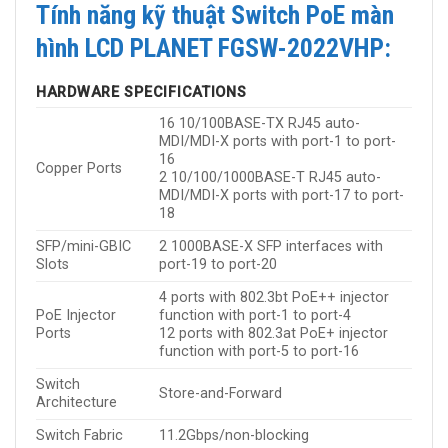
Tính năng kỹ thuật Switch PoE màn
hình LCD PLANET FGSW-2022VHP:
HARDWARE SPECIFICATIONS
16 10/100BASE-TX RJ45 auto-
MDI/MDI-X ports with port-1 to port-
16
Copper Ports
2 10/100/1000BASE-T RJ45 auto-
MDI/MDI-X ports with port-17 to port-
18
SFP/mini-GBIC
2 1000BASE-X SFP interfaces with
Slots
port-19 to port-20
4 ports with 802.3bt PoE++ injector
PoE Injector
function with port-1 to port-4
Ports
12 ports with 802.3at PoE+ injector
function with port-5 to port-16
Switch
Store-and-Forward
Architecture
Switch Fabric
11.2Gbps/non-blocking