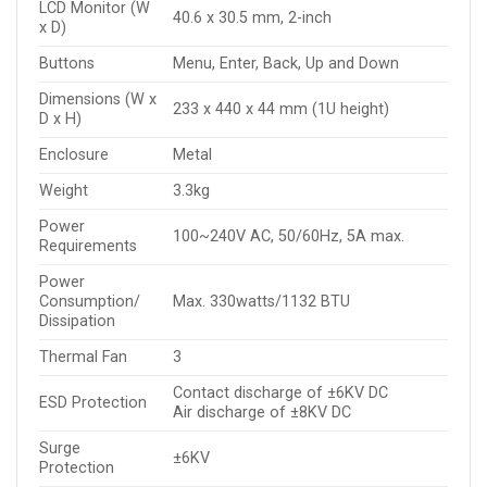
LCD Monitor (W
40.6 x 30.5 mm, 2-inch
x D)
Buttons
Menu, Enter, Back, Up and Down
Dimensions (W x
233 x 440 x 44 mm (1U height)
D x H)
Enclosure
Metal
Weight
3.3kg
Power
100~240V AC, 50/60Hz, 5A max.
Requirements
Power
Consumption/
Max. 330watts/1132 BTU
Dissipation
Thermal Fan
3
Contact discharge of ±6KV DC
ESD Protection
Air discharge of ±8KV DC
Surge
±6KV
Protection