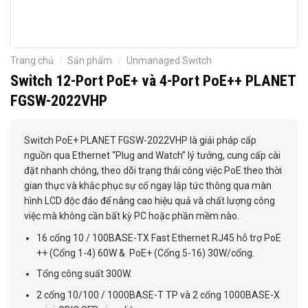
Trang chủ
/
Sản phẩm
/
Unmanaged Switch
Switch 12-Port PoE+ và 4-Port PoE++ PLANET
FGSW-2022VHP
Switch PoE+ PLANET FGSW-2022VHP là giải pháp cấp
nguồn qua Ethernet “Plug and Watch” lý tưởng, cung cấp cài
đặt nhanh chóng, theo dõi trạng thái công việc PoE theo thời
gian thực và khắc phục sự cố ngay lập tức thông qua màn
hình LCD độc đáo để nâng cao hiệu quả và chất lượng công
việc mà không cần bất kỳ PC hoặc phần mềm nào.
16 cổng 10 / 100BASE-TX Fast Ethernet RJ45 hỗ trợ PoE
++ (Cổng 1-4) 60W & PoE+ (Cổng 5-16) 30W/cổng.
Tổng công suất 300W.
2 cổng 10/100 / 1000BASE-T TP và 2 cổng 1000BASE-X