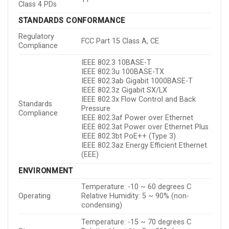
Class 4 PDs
STANDARDS CONFORMANCE
Regulatory
FCC Part 15 Class A, CE
Compliance
IEEE 802.3 10BASE-T
IEEE 802.3u 100BASE-TX
IEEE 802.3ab Gigabit 1000BASE-T
IEEE 802.3z Gigabit SX/LX
IEEE 802.3x Flow Control and Back
Standards
Pressure
Compliance
IEEE 802.3af Power over Ethernet
IEEE 802.3at Power over Ethernet Plus
IEEE 802.3bt PoE++ (Type 3)
IEEE 802.3az Energy Efficient Ethernet
(EEE)
ENVIRONMENT
Temperature: -10 ~ 60 degrees C
Operating
Relative Humidity: 5 ~ 90% (non-
condensing)
Temperature: -15 ~ 70 degrees C