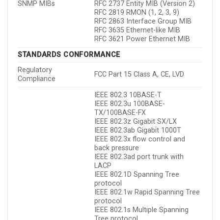
SNMP MIBs
RFC 2737 Entity MIB (Version 2)
RFC 2819 RMON (1, 2, 3, 9)
RFC 2863 Interface Group MIB
RFC 3635 Ethernet-like MIB
RFC 3621 Power Ethernet MIB
STANDARDS CONFORMANCE
Regulatory
FCC Part 15 Class A, CE, LVD
Compliance
IEEE 802.3 10BASE-T
IEEE 802.3u 100BASE-
TX/100BASE-FX
IEEE 802.3z Gigabit SX/LX
IEEE 802.3ab Gigabit 1000T
IEEE 802.3x flow control and
back pressure
IEEE 802.3ad port trunk with
LACP
IEEE 802.1D Spanning Tree
protocol
IEEE 802.1w Rapid Spanning Tree
protocol
IEEE 802.1s Multiple Spanning
Tree protocol