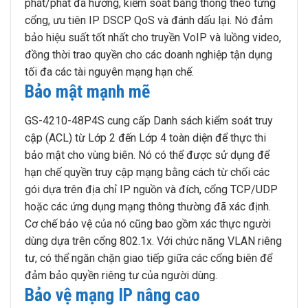
phát/phát đa hướng, kiểm soát băng thông theo từng
cổng, ưu tiên IP DSCP QoS và đánh dấu lại. Nó đảm
bảo hiệu suất tốt nhất cho truyền VoIP và luồng video,
đồng thời trao quyền cho các doanh nghiệp tận dụng
tối đa các tài nguyên mạng hạn chế.
Bảo mật mạnh mẽ
GS-4210-48P4S cung cấp Danh sách kiểm soát truy
cập (ACL) từ Lớp 2 đến Lớp 4 toàn diện để thực thi
bảo mật cho vùng biên. Nó có thể được sử dụng để
hạn chế quyền truy cập mạng bằng cách từ chối các
gói dựa trên địa chỉ IP nguồn và đích, cổng TCP/UDP
hoặc các ứng dụng mạng thông thường đã xác định.
Cơ chế bảo vệ của nó cũng bao gồm xác thực người
dùng dựa trên cổng 802.1x. Với chức năng VLAN riêng
tư, có thể ngăn chặn giao tiếp giữa các cổng biên để
đảm bảo quyền riêng tư của người dùng.
Bảo vệ mạng IP nâng cao