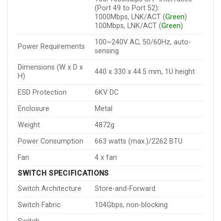
(Port 49 to Port 52):
1000Mbps, LNK/ACT (
Green
)
100Mbps, LNK/ACT (
Green
)
100~240V AC, 50/60Hz, auto-
Power Requirements
sensing
Dimensions (W x D x
440 x 330 x 44.5 mm, 1U height
H)
ESD Protection
6KV DC
Enclosure
Metal
Weight
4872g
Power Consumption
663 watts (max.)/2262 BTU
Fan
4 x fan
SWITCH SPECIFICATIONS
Switch Architecture
Store-and-Forward
Switch Fabric
104Gbps, non-blocking