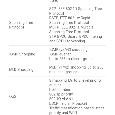
trunk
STP, IEEE 802.1D Spanning Tree
Protocol
RSTP, IEEE 802.1w Rapid
Spanning Tree
Spanning Tree Protocol
Protocol
MSTP, IEEE 802.1s Multiple
Spanning Tree Protocol
STP BPDU Guard, BPDU filtering
and BPDU forwarding
IGMP (v2/v3) snooping
IGMP Snooping
IGMP querier
Up to 256 multicast groups
MLD (v1/v2) snooping, up to 256
MLD Snooping
multicast groups
8 mapping IDs to 8 level priority
queues
Port number
802.1p priority
QoS
802.1Q VLAN tag
DSCP field in IP packet
Traffic classification based, strict
priority and WRR