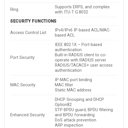
Supports ERPS, and complies
Ring
with ITU-T G.8032
SECURITY FUNCTIONS
IPv4/IPv6 IP-based ACL/MAC-
Access Control List
based ACL
IEEE 802.1X – Port-based
authentication
Built-in RADIUS client to co-
Port Security
operate with RADIUS server
RADIUS/TACACS+ user access
authentication
IP-MAC port binding
MAC Security
MAC filter
Static MAC address
DHCP Snooping and DHCP
Option82
STP BPDU guard, BPDU filtering
Enhanced Security
and BPDU forwarding
DoS attack prevention
ARP inspection