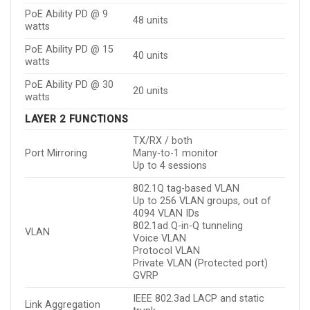
PoE Ability PD @ 9
48 units
watts
PoE Ability PD @ 15
40 units
watts
PoE Ability PD @ 30
20 units
watts
LAYER 2 FUNCTIONS
TX/RX / both
Port Mirroring
Many-to-1 monitor
Up to 4 sessions
802.1Q tag-based VLAN
Up to 256 VLAN groups, out of
4094 VLAN IDs
802.1ad Q-in-Q tunneling
VLAN
Voice VLAN
Protocol VLAN
Private VLAN (Protected port)
GVRP
IEEE 802.3ad LACP and static
Link Aggregation