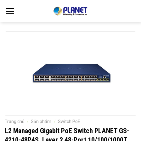
Skip
to
content
Trang chủ
/
Sản phẩm
/
Switch PoE
L2 Managed Gigabit PoE Switch PLANET GS-
4210-48P4S, Layer 2 48-Port 10/100/1000T