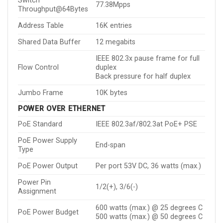
Switch
77.38Mpps
Throughput@64Bytes
Address Table
16K entries
Shared Data Buffer
12 megabits
IEEE 802.3x pause frame for full
Flow Control
duplex
Back pressure for half duplex
Jumbo Frame
10K bytes
POWER OVER ETHERNET
PoE Standard
IEEE 802.3af/802.3at PoE+ PSE
PoE Power Supply
End-span
Type
PoE Power Output
Per port 53V DC, 36 watts (max.)
Power Pin
1/2(+), 3/6(-)
Assignment
600 watts (max.) @ 25 degrees C
PoE Power Budget
500 watts (max.) @ 50 degrees C