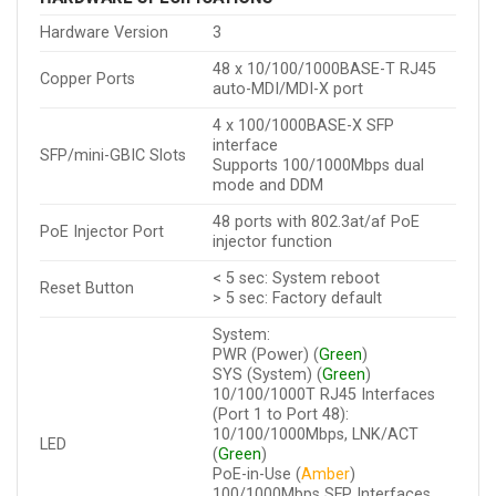
Hardware Version
3
48 x 10/100/1000BASE-T RJ45
Copper Ports
auto-MDI/MDI-X port
4 x 100/1000BASE-X SFP
interface
SFP/mini-GBIC Slots
Supports 100/1000Mbps dual
mode and DDM
48 ports with 802.3at/af PoE
PoE Injector Port
injector function
< 5 sec: System reboot
Reset Button
> 5 sec: Factory default
System:
PWR (Power) (
Green
)
SYS (System) (
Green
)
10/100/1000T RJ45 Interfaces
(Port 1 to Port 48):
10/100/1000Mbps, LNK/ACT
LED
(
Green
)
PoE-in-Use (
Amber
)
100/1000Mbps SFP Interfaces