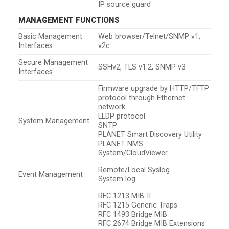
IP source guard
MANAGEMENT FUNCTIONS
Basic Management
Web browser/Telnet/SNMP v1,
Interfaces
v2c
Secure Management
SSHv2, TLS v1.2, SNMP v3
Interfaces
Firmware upgrade by HTTP/TFTP
protocol through Ethernet
network
LLDP protocol
System Management
SNTP
PLANET Smart Discovery Utility
PLANET NMS
System/CloudViewer
Remote/Local Syslog
Event Management
System log
RFC 1213 MIB-II
RFC 1215 Generic Traps
RFC 1493 Bridge MIB
RFC 2674 Bridge MIB Extensions