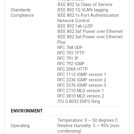
IEEE 802.1p Class of Service
Standards
IEEE 802.1Q VLAN tagging
Compliance
IEEE 802.1x Port Authentication
Network Control
IEEE 802.1ab LLDP
IEEE 802.3af Power over Ethernet
IEEE 802.3at Power over Ethernet
Plus
RFC 768 UDP
RFC 793 TFTP
RFC 791 IP
RFC 792 ICMP
RFC 2068 HTTP
RFC 1112 IGMP version 1
RFC 2236 IGMP version 2
RFC 3376 IGMP version 3
RFC 2710 MLD version 1
RFC 3810 MLD version 2
ITU G.8032 ERPS Ring
ENVIRONMENT
Temperature: 0 ~ 50 degrees C
Operating
Relative Humidity: 5 ~ 95% (non-
condensing)