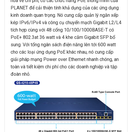
hóa về chi phí, có các chức năng PoE thông minh của
PLANET để cải thiện tính khả dụng của các ứng dụng
kinh doanh quan trọng. Nó cung cấp quản lý ngăn xếp
kép IPv6/IPv4 và công cụ chuyển mạch Gigabit L2/L4
tích hợp cùng với 48 cổng 10/100/1000BASE-T có
PoE+ 802.3at 36 watt và 4 khe cắm Gigabit SFP bổ
sung. Với tổng ngân sách điện năng lên tới 600 watt
cho các loại ứng dụng PoE khác nhau, nó cung cấp
giải pháp mạng Power over Ethernet nhanh chóng, an
toàn và tiết kiệm chi phí cho các doanh nghiệp và tập
đoàn nhỏ.