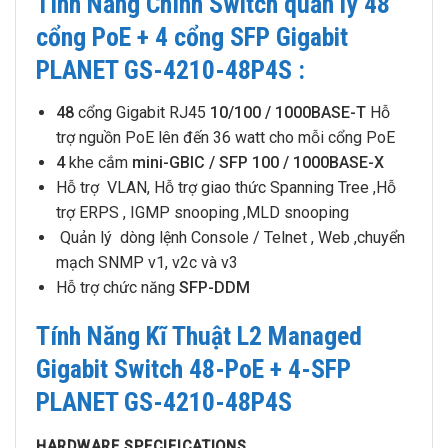
Tính Năng Chính Switch quản lý 48
cổng PoE + 4 cổng SFP Gigabit
PLANET GS-4210-48P4S :
48
cổng Gigabit RJ45
10/100 / 1000BASE-T
Hỗ
trợ nguồn PoE lên đến 36 watt cho mỗi cổng PoE
4
khe cắm
mini-GBIC / SFP 100 / 1000BASE-X
Hỗ trợ VLAN, Hỗ trợ giao thức Spanning Tree ,Hỗ
trợ ERPS , IGMP snooping ,MLD snooping
Quản lý dòng lệnh Console / Telnet , Web ,chuyển
mạch SNMP v1, v2c và v3
Hỗ trợ chức năng
SFP-DDM
Tính Năng Kĩ Thuật L2 Managed
Gigabit Switch 48-PoE + 4-SFP
PLANET GS-4210-48P4S
HARDWARE SPECIFICATIONS