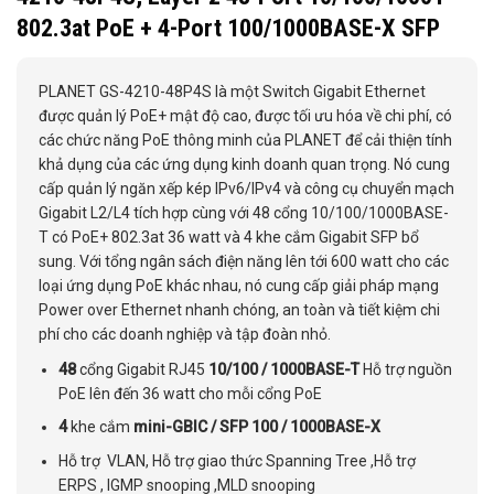
802.3at PoE + 4-Port 100/1000BASE-X SFP
PLANET GS-4210-48P4S là một Switch Gigabit Ethernet
được quản lý PoE+ mật độ cao, được tối ưu hóa về chi phí, có
các chức năng PoE thông minh của PLANET để cải thiện tính
khả dụng của các ứng dụng kinh doanh quan trọng. Nó cung
cấp quản lý ngăn xếp kép IPv6/IPv4 và công cụ chuyển mạch
Gigabit L2/L4 tích hợp cùng với 48 cổng 10/100/1000BASE-
T có PoE+ 802.3at 36 watt và 4 khe cắm Gigabit SFP bổ
sung. Với tổng ngân sách điện năng lên tới 600 watt cho các
loại ứng dụng PoE khác nhau, nó cung cấp giải pháp mạng
Power over Ethernet nhanh chóng, an toàn và tiết kiệm chi
phí cho các doanh nghiệp và tập đoàn nhỏ.
48
cổng Gigabit RJ45
10/100 / 1000BASE-T
Hỗ trợ nguồn
PoE lên đến 36 watt cho mỗi cổng PoE
4
khe cắm
mini-GBIC / SFP 100 / 1000BASE-X
Hỗ trợ VLAN, Hỗ trợ giao thức Spanning Tree ,Hỗ trợ
ERPS , IGMP snooping ,MLD snooping