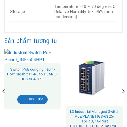
Temperature: -10 ~ 70 degrees C
Storage
Relative Humidity: 5 ~ 95% (non-
condensing)
Sản phẩm tương tự
Switch PoE công nghiệp 4-
Port Gigabit +1-RJ45 PLANET
IGS-504HPT
ĐỌC TIẾP
L3 Industrial Managed Switch
PoE PLANET IGS-6325-
16P4S, 16-Port
10/100/1000T 802.3at PoE +