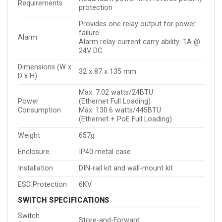
Requirements
protection
Provides one relay output for power
failure
Alarm
Alarm relay current carry ability: 1A @
24V DC
Dimensions (W x
32 x 87 x 135 mm
D x H)
Max. 7.02 watts/24BTU
Power
(Ethernet Full Loading)
Consumption
Max. 130.6 watts/445BTU
(Ethernet + PoE Full Loading)
Weight
657g
Enclosure
IP40 metal case
Installation
DIN-rail kit and wall-mount kit
ESD Protection
6KV
SWITCH SPECIFICATIONS
Switch
Store-and-Forward