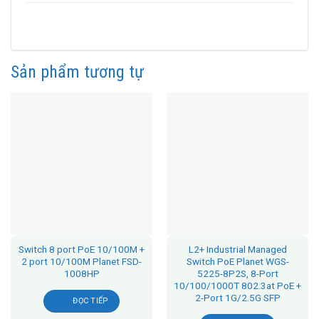
Sản phẩm tương tự
Switch 8 port PoE 10/100M +
L2+ Industrial Managed
2 port 10/100M Planet FSD-
Switch PoE Planet WGS-
1008HP
5225-8P2S, 8-Port
10/100/1000T 802.3at PoE +
2-Port 1G/2.5G SFP
ĐỌC TIẾP