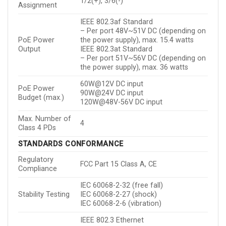
1/2(+), 3/6(-)
Assignment
IEEE 802.3af Standard
– Per port 48V~51V DC (depending on
PoE Power
the power supply), max. 15.4 watts
Output
IEEE 802.3at Standard
– Per port 51V~56V DC (depending on
the power supply), max. 36 watts
60W@12V DC input
PoE Power
90W@24V DC input
Budget (max.)
120W@48V-56V DC input
Max. Number of
4
Class 4 PDs
STANDARDS CONFORMANCE
Regulatory
FCC Part 15 Class A, CE
Compliance
IEC 60068-2-32 (free fall)
Stability Testing
IEC 60068-2-27 (shock)
IEC 60068-2-6 (vibration)
IEEE 802.3 Ethernet