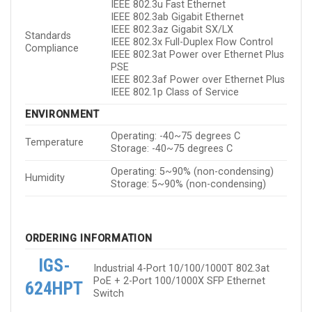
IEEE 802.3u Fast Ethernet
IEEE 802.3ab Gigabit Ethernet
IEEE 802.3az Gigabit SX/LX
Standards
IEEE 802.3x Full-Duplex Flow Control
Compliance
IEEE 802.3at Power over Ethernet Plus
PSE
IEEE 802.3af Power over Ethernet Plus
IEEE 802.1p Class of Service
ENVIRONMENT
Operating: -40~75 degrees C
Temperature
Storage: -40~75 degrees C
Operating: 5~90% (non-condensing)
Humidity
Storage: 5~90% (non-condensing)
ORDERING INFORMATION
IGS-
Industrial 4-Port 10/100/1000T 802.3at
PoE + 2-Port 100/1000X SFP Ethernet
624HPT
Switch