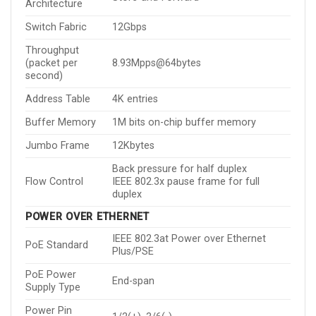
Architecture
Switch Fabric
12Gbps
Throughput
(packet per
8.93Mpps@64bytes
second)
Address Table
4K entries
Buffer Memory
1M bits on-chip buffer memory
Jumbo Frame
12Kbytes
Back pressure for half duplex
Flow Control
IEEE 802.3x pause frame for full
duplex
POWER OVER ETHERNET
IEEE 802.3at Power over Ethernet
PoE Standard
Plus/PSE
PoE Power
End-span
Supply Type
Power Pin