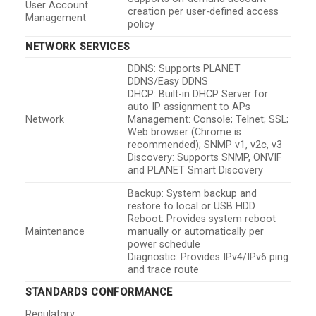
User Account
creation per user-defined access
Management
policy
NETWORK SERVICES
DDNS: Supports PLANET
DDNS/Easy DDNS
DHCP: Built-in DHCP Server for
auto IP assignment to APs
Network
Management: Console; Telnet; SSL;
Web browser (Chrome is
recommended); SNMP v1, v2c, v3
Discovery: Supports SNMP, ONVIF
and PLANET Smart Discovery
Backup: System backup and
restore to local or USB HDD
Reboot: Provides system reboot
Maintenance
manually or automatically per
power schedule
Diagnostic: Provides IPv4/IPv6 ping
and trace route
STANDARDS CONFORMANCE
Regulatory