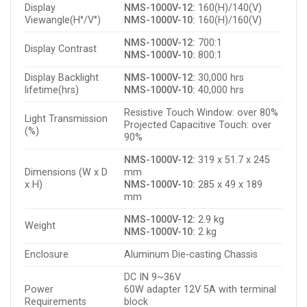
Display
NMS-1000V-12:
160(H)/140(V)
Viewangle(H°/V°)
NMS-1000V-10:
160(H)/160(V)
NMS-1000V-12:
700:1
Display Contrast
NMS-1000V-10:
800:1
Display Backlight
NMS-1000V-12:
30,000 hrs
lifetime(hrs)
NMS-1000V-10:
40,000 hrs
Resistive Touch Window: over 80%
Light Transmission
Projected Capacitive Touch: over
(%)
90%
NMS-1000V-12:
319 x 51.7 x 245
Dimensions (W x D
mm
x H)
NMS-1000V-10:
285 x 49 x 189
mm
NMS-1000V-12:
2.9 kg
Weight
NMS-1000V-10:
2 kg
Enclosure
Aluminum Die-casting Chassis
DC IN 9~36V
Power
60W adapter 12V 5A with terminal
Requirements
block