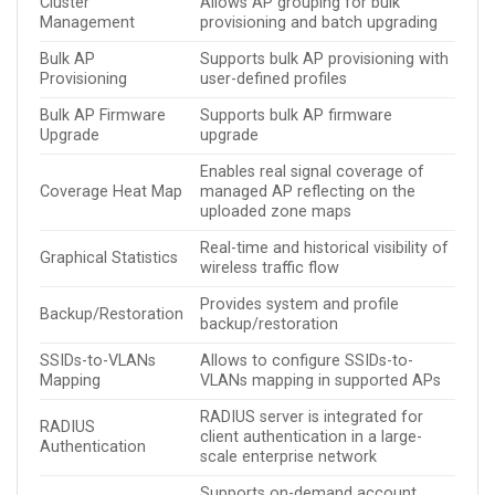
Cluster
Allows AP grouping for bulk
Management
provisioning and batch upgrading
Bulk AP
Supports bulk AP provisioning with
Provisioning
user-defined profiles
Bulk AP Firmware
Supports bulk AP firmware
Upgrade
upgrade
Enables real signal coverage of
Coverage Heat Map
managed AP reflecting on the
uploaded zone maps
Real-time and historical visibility of
Graphical Statistics
wireless traffic flow
Provides system and profile
Backup/Restoration
backup/restoration
SSIDs-to-VLANs
Allows to configure SSIDs-to-
Mapping
VLANs mapping in supported APs
RADIUS server is integrated for
RADIUS
client authentication in a large-
Authentication
scale enterprise network
Supports on-demand account