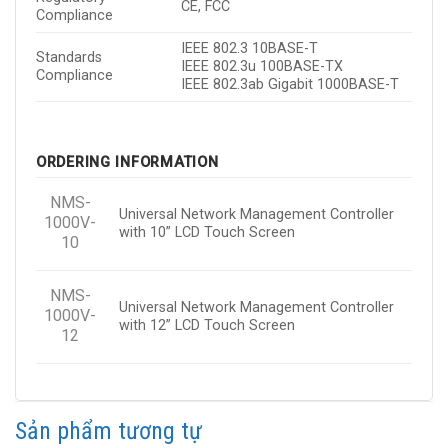
CE, FCC
Compliance
IEEE 802.3 10BASE-T
Standards
IEEE 802.3u 100BASE-TX
Compliance
IEEE 802.3ab Gigabit 1000BASE-T
ORDERING INFORMATION
NMS-
Universal Network Management Controller
1000V-
with 10” LCD Touch Screen
10
NMS-
Universal Network Management Controller
1000V-
with 12” LCD Touch Screen
12
Sản phẩm tương tự