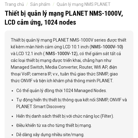
Trang chủ
/
Sản phẩm
/
Quản lý mạng NMS PLANET
Thiết bị quản lý mạng PLANET NMS-1000V,
LCD cảm ứng, 1024 nodes
Thiết bị quản lý mạng PLANET NMS-1000V series được thiết
kế kèm màn hình cảm ứng LCD 10.1 inch (
NMS-1000V-10)
và LCD 12.1 inch (
NMS-1000V-12
), có thể giám sát tất cả
các loại thiết bị mạng được triển khai, chẳng hạn như
Managed Switch, Media Converter, Router, Wifi AP, điện
thoại VoIP, camera IP, v.v., tuân thủ giao thức SNMP, giao
thức ONVIF và tiện ích khám phá thông minh PLANET.
Có thể quản lý đồng thời 1024 Managed Nodes.
Tự động hiển thị thiết bị thông qua kết nối SNMP, ONVIF và
PLANET Smart Discovery.
Hiển thị danh sách thiết bị với chức năng lọc (Filter).
Điều khiển từ xa cho từng thiết bị mạng.
Dễ dàng xây dựng nhiều site/mạng.