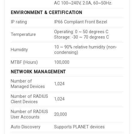
AC 100~240V, 2.0A, 60~50Hz.
ENVIRONMENT & CERTIFICATION
IP rating
IP66 Compliant Front Bezel
Operating: 0 ~ 50 degrees C
Temperature
Storage: -30 ~ 70 degrees C
10 ~ 90% relative humidity (non-
Humidity
condensing)
MTBF (Hours)
100,000
NETWORK MANAGEMENT
Number of
1,024
Managed Devices
Number of RADIUS
1,024
Client Devices
Number of RADIUS
20,000
User Accounts
Auto Discovery
Supports PLANET devices