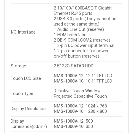
2 10/100/1000BASE-T Gigabit
Ethernet RJ45 ports
2 USB 3.0 ports (They cannot be
used at the same time.)
1 Audio Line Out (reserve)
I/O Interface
1 HDMI interface
2 DB-9 COM1,COM2 (reserve)
1 3-pin DC power input terminal
1 2-pin connector for power
on/off button (reserve)
Storage
2.5″ 32G SATA3 HDD
NMS-1000V-12:
12.1” TFT-LCD
Touch LCD Size
NMS-1000V-10:
10.1” TFT-LCD
Resistive Touch Window
Touch Type
Projected Capacitive Touch
NMS-1000V-12:
1024 x 768
Display Resolution
NMS-1000V-10:
1280 x 800
Display
NMS-1000V-12:
500
Luminance(cd/m²)
NMS-1000V-10:
350