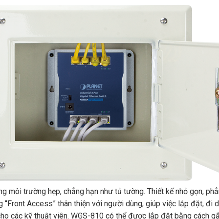
g môi trường hẹp, chẳng hạn như tủ tường. Thiết kế nhỏ gọn, phẳn
g “Front Access” thân thiện với người dùng, giúp việc lắp đặt, đ
 cho các kỹ thuật viên. WGS-810 có thể được lắp đặt bằng cách gắ