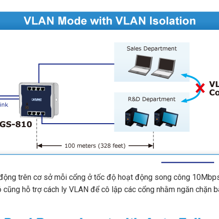
động trên cơ sở mỗi cổng ở tốc độ hoạt động song công 10Mbps
Nó cũng hỗ trợ cách ly VLAN để cô lập các cổng nhằm ngăn chặn