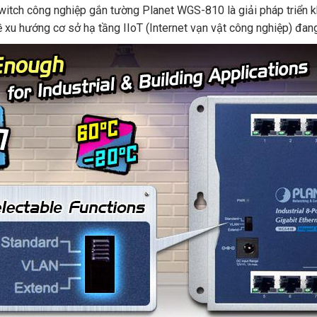
ch công nghiệp gắn tường Planet WGS-810 là giải pháp triển kh
về xu hướng cơ sở hạ tầng IIoT (Internet vạn vật công nghiệp) đan