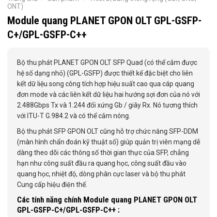
ONT)
Module quang PLANET GPON OLT GPL-GSFP-
C+/GPL-GSFP-C++
Bộ thu phát PLANET GPON OLT SFP Quad (có thể cắm được
hệ số dạng nhỏ) (GPL-GSFP) được thiết kế đặc biệt cho liên
kết dữ liệu song công tích hợp hiệu suất cao qua cáp quang
đơn mode và các liên kết dữ liệu hai hướng sợi đơn của nó với
2.488Gbps Tx và 1.244 đối xứng Gb / giây Rx. Nó tương thích
với ITU-T G.984.2 và có thể cắm nóng.
Bộ thu phát SFP GPON OLT cũng hỗ trợ chức năng SFP-DDM
(màn hình chẩn đoán kỹ thuật số) giúp quản trị viên mạng dễ
dàng theo dõi các thông số thời gian thực của SFP, chẳng
hạn như công suất đầu ra quang học, công suất đầu vào
quang học, nhiệt độ, dòng phân cực laser và bộ thu phát
Cung cấp hiệu điện thế.
Các tính năng chính Module quang PLANET GPON OLT
GPL-GSFP-C+/GPL-GSFP-C++ :