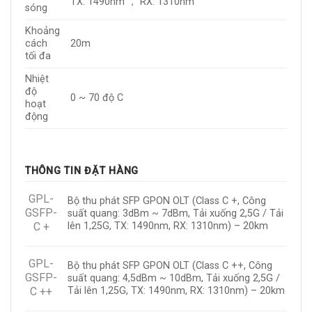
TX: 1490nm ， RX: 1310nm
sóng
Khoảng
cách
20m
tối đa
Nhiệt
độ
0 ~ 70 độ C
hoạt
động
THÔNG TIN ĐẶT HÀNG
GPL-
Bộ thu phát SFP GPON OLT (Class C +, Công
GSFP-
suất quang: 3dBm ~ 7dBm, Tải xuống 2,5G / Tải
C +
lên 1,25G, TX: 1490nm, RX: 1310nm) – 20km
GPL-
Bộ thu phát SFP GPON OLT (Class C ++, Công
GSFP-
suất quang: 4,5dBm ~ 10dBm, Tải xuống 2,5G /
C ++
Tải lên 1,25G, TX: 1490nm, RX: 1310nm) – 20km