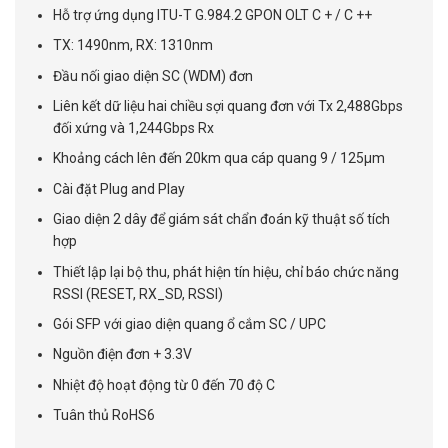
Hỗ trợ ứng dụng ITU-T G.984.2 GPON OLT C + / C ++
TX: 1490nm, RX: 1310nm
Đầu nối giao diện SC (WDM) đơn
Liên kết dữ liệu hai chiều sợi quang đơn với Tx 2,488Gbps
đối xứng và 1,244Gbps Rx
Khoảng cách lên đến 20km qua cáp quang 9 / 125µm
Cài đặt Plug and Play
Giao diện 2 dây để giám sát chẩn đoán kỹ thuật số tích
hợp
Thiết lập lại bộ thu, phát hiện tín hiệu, chỉ báo chức năng
RSSI (RESET, RX_SD, RSSI)
Gói SFP với giao diện quang ổ cắm SC / UPC
Nguồn điện đơn + 3.3V
Nhiệt độ hoạt động từ 0 đến 70 độ C
Tuân thủ RoHS6