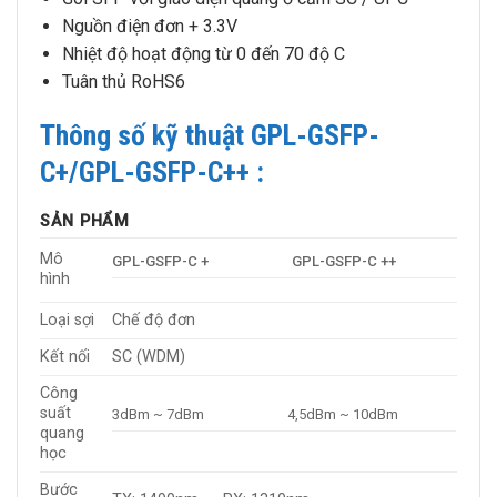
Nguồn điện đơn + 3.3V
Nhiệt độ hoạt động từ 0 đến 70 độ C
Tuân thủ RoHS6
Thông số kỹ thuật GPL-GSFP-
C+/GPL-GSFP-C++ :
SẢN PHẨM
Mô
GPL-GSFP-C +
GPL-GSFP-C ++
hình
Loại sợi
Chế độ đơn
Kết nối
SC (WDM)
Công
suất
3dBm ~ 7dBm
4,5dBm ~ 10dBm
quang
học
Bước