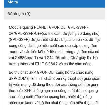
Mô tả
Đánh giá (0)
Module quang PLANET GPON OLT GPL-GSFP-
C+/GPL-GSFP-C++(có thể cắm được hệ số dạng nhỏ)
(GPL-GSFP) được thiết kế đặc biệt cho liên kết dữ liệu
song công tích hợp hiệu suất cao qua cáp quang đơn
mode và các liên kết dữ liệu hai hướng sợi đơn của nó
với 2.488Gbps Tx và 1.244 đối xứng Gb / giây Rx. Nó
tương thích với ITU-T G.984.2 và có thể cắm nóng.
Bộ thu phát SFP GPON OLT cũng hỗ trợ chức năng
SFP-DDM (màn hình chẩn đoán kỹ thuật số) giúp quản
trị viên mạng dễ dàng theo dõi các thông số thời gian
thực của SFP, chẳng hạn như công suất đầu ra quang
học, công suất đầu vào quang học, nhiệt độ, dòng
phân cực laser và bộ thu phát Cung cấp hiệu điện thế.