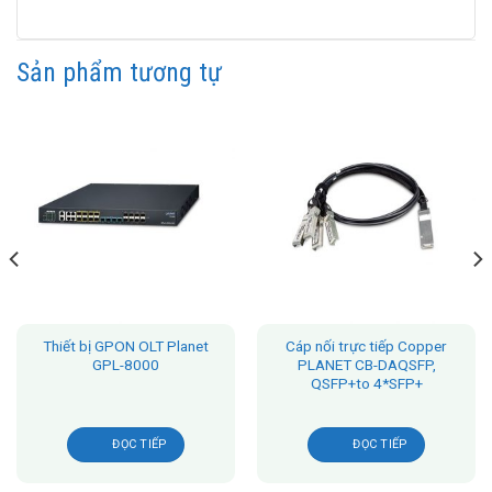
Sản phẩm tương tự
Thiết bị GPON OLT Planet
Cáp nối trực tiếp Copper
GPL-8000
PLANET CB-DAQSFP,
QSFP+to 4*SFP+
ĐỌC TIẾP
ĐỌC TIẾP