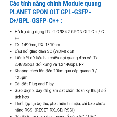
Các tính năng chính Module quang
PLANET GPON OLT GPL-GSFP-
C+/GPL-GSFP-C++ :
Hỗ trợ ứng dụng ITU-T G.984.2 GPON OLT C + / C
++
TX: 1490nm, RX: 1310nm
Đầu nối giao diện SC (WDM) đơn
Liên kết dữ liệu hai chiều sợi quang đơn với Tx
2,488Gbps đối xứng và 1,244Gbps Rx
Khoảng cách lên đến 20km qua cáp quang 9 /
125µm
Cài đặt Plug and Play
Giao diện 2 dây để giám sát chẩn đoán kỹ thuật số
tích hợp
Thiết lập lại bộ thu, phát hiện tín hiệu, chỉ báo chức
năng RSSI (RESET, RX_SD, RSSI)
Gói SFP với giao diện quang ổ cắm SC / UPC